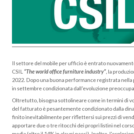
Il settore del mobile per ufficio è entrato nuovamente
CSIL
“The world office furniture industry”
, la produzi
2022. Dopo una buona performance registrata nella pr
in settembre condizionata dall’evoluzione preoccup
Oltretutto, bisogna sottolineare come in termini di volu
del fatturato è pesantemente condizionato dalla dina
finito inevitabilmente per riflettersi sui prezzi di vend
apportare due o tre ritocchi dei propri listini nel co
media (oltre il 14% in alcuni paesi). Inoltre, l’esplosio