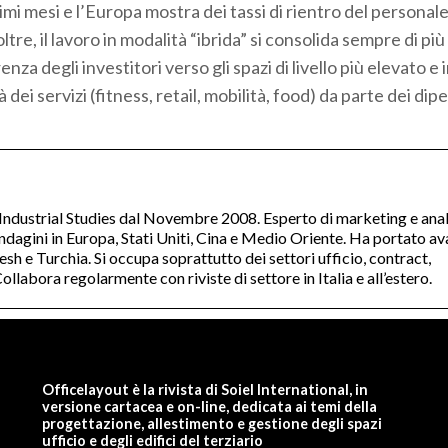
imi mesi e l’Europa mostra dei tassi di rientro del personale
ltre, il lavoro in modalità “ibrida” si consolida sempre di più
za degli investitori verso gli spazi di livello più elevato e i
tà dei servizi (fitness, retail, mobilità, food) da parte dei dip
 Industrial Studies dal Novembre 2008. Esperto di marketing e anal
dagini in Europa, Stati Uniti, Cina e Medio Oriente. Ha portato av
h e Turchia. Si occupa soprattutto dei settori ufficio, contract,
llabora regolarmente con riviste di settore in Italia e all’estero.
Officelayout è la rivista di Soiel International, in
versione cartacea e on-line, dedicata ai temi della
progettazione, allestimento e gestione degli spazi
ufficio e degli edifici del terziario