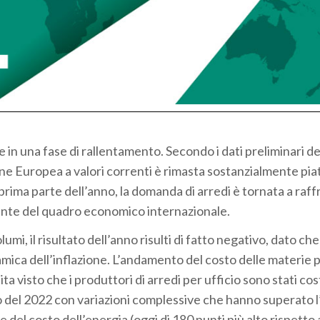
 in una fase di rallentamento. Secondo i dati preliminari de
one Europea a valori correnti è rimasta sostanzialmente pia
ima parte dell’anno, la domanda di arredi è tornata a raff
ante del quadro economico internazionale.
mi, il risultato dell’anno risulti di fatto negativo, dato che 
mica dell’inflazione. L’andamento del costo delle materie 
ita visto che i produttori di arredi per ufficio sono stati cos
rso del 2022 con variazioni complessive che hanno superato 
ne del costo dell’energia (oggi di 180 punti più alto rispetto 