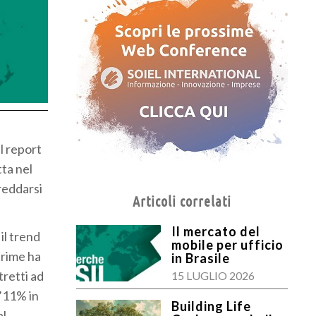
l report
tta nel
reddarsi
Articoli correlati
Il mercato del
il trend
mobile per ufficio
prime ha
in Brasile
tretti ad
15 LUGLIO 2026
l’11% in
Building Life
al