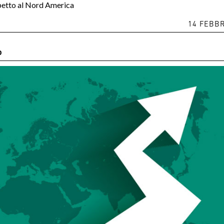
ispetto al Nord America
14 FEBBR
o