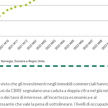
visto che gli investimenti negli immobili commerciali hanno
iffusi da CBRE segnalano una caduta a doppia cifra nel già ne
 dei tassi di interesse, all’incertezza economica e al
ssante che vale la pena di sottolineare. I livelli di occupaz