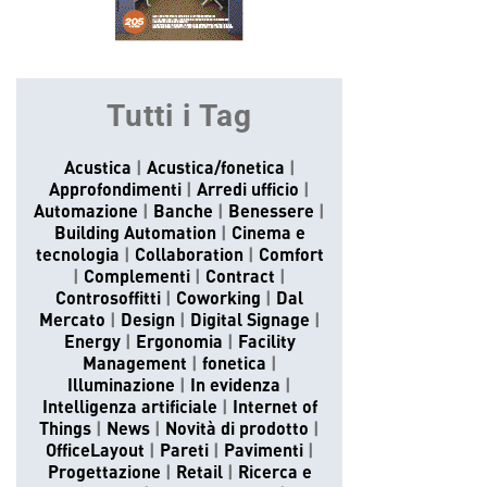
Tutti i Tag
Acustica
Acustica/fonetica
Approfondimenti
Arredi ufficio
Automazione
Banche
Benessere
Building Automation
Cinema e
tecnologia
Collaboration
Comfort
Complementi
Contract
Controsoffitti
Coworking
Dal
Mercato
Design
Digital Signage
Energy
Ergonomia
Facility
Management
fonetica
Illuminazione
In evidenza
Intelligenza artificiale
Internet of
Things
News
Novità di prodotto
OfficeLayout
Pareti
Pavimenti
Progettazione
Retail
Ricerca e