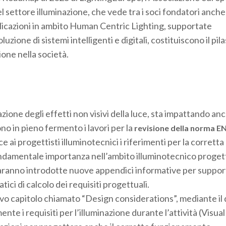
el settore illuminazione, che vede tra i soci fondatori anche
licazioni in ambito Human Centric Lighting, supportate
zione di sistemi intelligenti e digitali, costituiscono il pil
one nella società.
zione degli effetti non visivi della luce, sta impattando anc
o in pieno fermento i lavori per la
revisione della norma E
ce ai progettisti illuminotecnici i riferimenti per la corretta
fondamentale importanza nell’ambito illuminotecnico proget
Saranno introdotte nuove appendici informative per support
ici di calcolo dei requisiti progettuali.
ovo capitolo chiamato “Design considerations”, mediante il 
e i requisiti per l’illuminazione durante l’attività (Visual