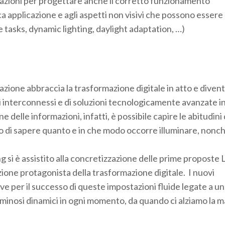
dicazioni per progettare anche il corretto funzionamento
ica applicazione e agli aspetti non visivi che possono essere
e tasks, dynamic lighting, daylight adaptation, …)
azione abbraccia la trasformazione digitale in atto e diven
emi interconnessi e di soluzioni tecnologicamente avanzate i
e delle informazioni, infatti, è possibile capire le abitudini 
 di sapere quanto e in che modo occorre illuminare, nonch
ng si è assistito alla concretizzazione delle prime proposte L
zione protagonista della trasformazione digitale. I nuovi
e per il successo di queste impostazioni fluide legate a u
uminosi dinamici in ogni momento, da quando ci alziamo la m