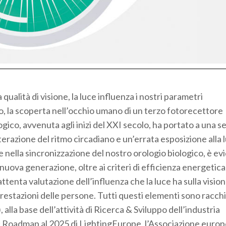
a qualità di visione, la luce influenza i nostri parametri
ardo, la scoperta nell’occhio umano di un terzo fotorecettore
gico, avvenuta agli inizi del XXI secolo, ha portato a una se
terazione del ritmo circadiano e un’errata esposizione alla 
e nella sincronizzazione del nostro orologio biologico, è ev
 nuova generazione, oltre ai criteri di efficienza energetica
ttenta valutazione dell’influenza che la luce ha sulla vision
e prestazioni delle persone. Tutti questi elementi sono racch
la base dell’attività di Ricerca & Sviluppo dell’industria
gic Roadmap al 2025 di LightingEurope, l’Associazione euro