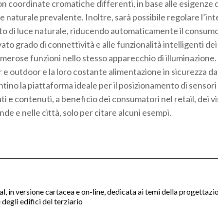
n coordinate cromatiche differenti, in base alle esigenze 
naturale prevalente. Inoltre, sarà possibile regolare l’int
orto di luce naturale, riducendo automaticamente il consumo
ato grado di connettività e alle funzionalità intelligenti dei
merose funzioni nello stesso apparecchio di illuminazione.
or e outdoor e la loro costante alimentazione in sicurezza da
entino la piattaforma ideale per il posizionamento di sensori
e contenuti, a beneficio dei consumatori nel retail, dei vi
ende e nelle città, solo per citare alcuni esempi.
nal, in versione cartacea e on-line, dedicata ai temi della progettazi
degli edifici del terziario