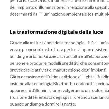
per l’area (task Area). Inoltre, saranno fornite le in
dell’impianto di illuminazione, in relazione alla specif
determinati dall’illuminazione ambientale (es. multipl
La trasformazione digitale della luce
Grazie alla maturazione della tecnologia LED l’illumin
vera e propria infrastruttura per lo sviluppo di sist
building e urbano. Grazie alla raccolta e all’elaborazion
persone e produrre modelli predittivi che consentono
prevedere le attività di manutenzione degli impianti.
Già in occasione dell’ultima edizione di Light + Buildi
insieme alla tecnologia Bluetooth, rendono l’illumina
apparecchi d’illuminazione svolgeranno un ruolo chiav
fruizione differenziata degli spazi, creando scenari l
quando andiamo a dormire la notte.