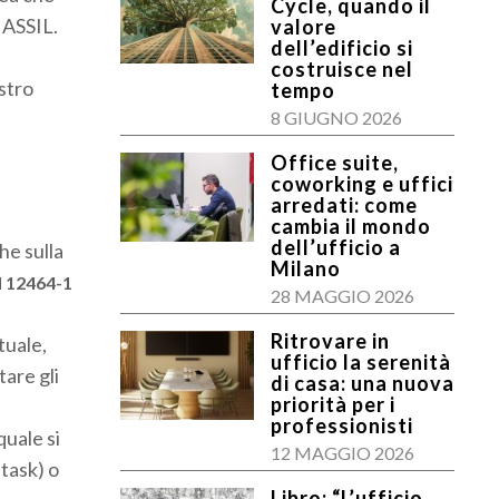
Cycle, quando il
 ASSIL.
valore
dell’edificio si
costruisce nel
astro
tempo
8 GIUGNO 2026
Office suite,
coworking e uffici
arredati: come
cambia il mondo
dell’ufficio a
he sulla
Milano
N 12464-1
28 MAGGIO 2026
Ritrovare in
tuale,
ufficio la serenità
are gli
di casa: una nuova
priorità per i
professionisti
quale si
12 MAGGIO 2026
 task) o
Libro: “L’ufficio