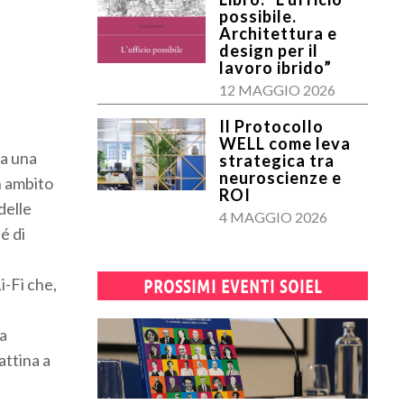
possibile.
Architettura e
design per il
lavoro ibrido”
12 MAGGIO 2026
Il Protocollo
WELL come leva
ta una
strategica tra
neuroscienze e
n ambito
ROI
delle
4 MAGGIO 2026
é di
i-Fi che,
PROSSIMI EVENTI SOIEL
na
attina a