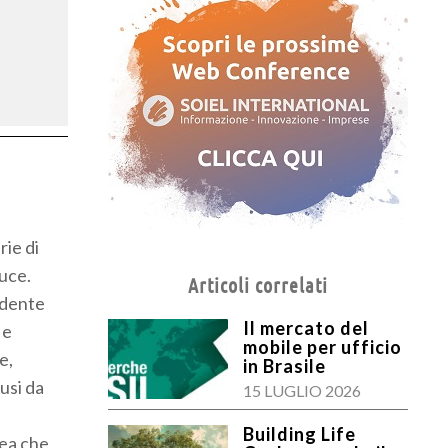
rie di
luce.
Articoli correlati
idente
Il mercato del
 e
mobile per ufficio
e,
in Brasile
iusi da
15 LUGLIO 2026
Building Life
pea che