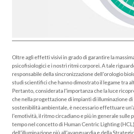
Oltre agli effetti visivi in grado di garantire la massim
psicofisiologici e i nostri ritmi corporei. A tale rigu
responsabile della sincronizzazione dell’orologio biolo
studi scientifici che hanno dimostrato il legame tra al
Pertanto, considerata l’importanza che la luce ricopr
che nella progettazione di impianti di illuminazione di
sostenibilità ambientale, è necessario effettuare un’a
l’emotività, il ritmo circadiano e più in generale sull
tempo nel concetto di Human Centric Lighting (HCL), al
dell’illuminazione più all’avanguardia e della Strate