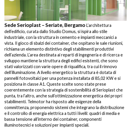
Sede Serioplast – Seriate, Bergamo
S
L’architettura
dell’edificio, curata dallo Studio Domus, si ispira allo stile
de
industriale, con la struttura in cemento e impianti meccanici a
in
vista. Il gioco di sbalzi dei container, che ospitano le sale riunioni,
vi
richiama un elemento distintivo degli stabilimenti produttivi
ri
dell’azienda. L’area destinata ai reparti di ingegneria e di ricerca e
de
sviluppo mantiene la struttura degli edifici esistenti, che sono
sv
stati valorizzati con varie opere di riqualifica, tra cui il rinnovo
st
dell’illuminazione. A livello energetico la struttura è dotata di
de
pannelli fotovoltaici per una potenza installata di 85,02 KW e si
pa
posiziona in classe A1. Queste scelte sono state prese
po
coerentemente con la strategia di sostenibilità di Serioplast che
co
punta, tra l’altro, anche sull’ottimizzazione energetica dei propri
pu
stabilimenti. Telmotor ha risposto alle esigenze della
st
committenza, proponendo sistemi che integrano la distribuzione
co
e il controllo di energia elettrica a tutti i livelli: quadri di media e
e 
bassa tensione all’interno dei container, componenti
ba
illuminotecnici e soluzioni per impianti speciali.
il