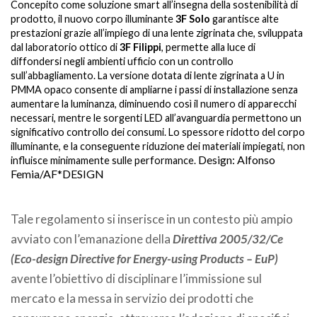
Concepito come soluzione smart all’insegna della sostenibilità di
prodotto, il nuovo corpo illuminante
3F Solo
garantisce alte
prestazioni grazie all’impiego di una lente zigrinata che, sviluppata
dal laboratorio ottico di
3F Filippi
, permette alla luce di
diffondersi negli ambienti ufficio con un controllo
sull’abbagliamento. La versione dotata di lente zigrinata a U in
PMMA opaco consente di ampliarne i passi di installazione senza
aumentare la luminanza, diminuendo così il numero di apparecchi
necessari, mentre le sorgenti LED all’avanguardia permettono un
significativo controllo dei consumi. Lo spessore ridotto del corpo
illuminante, e la conseguente riduzione dei materiali impiegati, non
Design: Alfonso
influisce minimamente sulle performance.
Femia/AF*DESIGN
.
Tale regolamento si inserisce in un contesto più ampio
avviato con l’emanazione della
Direttiva 2005/32/Ce
(Eco-design Directive for Energy-using Products – EuP)
avente l’obiettivo di disciplinare l’immissione sul
mercato e la messa in servizio dei prodotti che