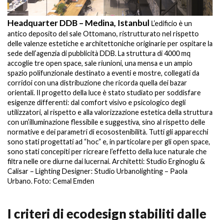
Headquarter DDB – Medina, Istanbul
H
L’edificio è un
antico deposito del sale Ottomano, ristrutturato nel rispetto
an
delle valenze estetiche e architettoniche originarie per ospitare la
de
sede dell’agenzia di pubblicità DDB. La struttura di 4000 mq
se
accoglie tre open space, sale riunioni, una mensa e un ampio
ac
spazio polifunzionale destinato a eventi e mostre, collegati da
sp
corridoi con una distribuzione che ricorda quella dei bazar
co
orientali. Il progetto della luce è stato studiato per soddisfare
or
esigenze differenti: dal comfort visivo e psicologico degli
es
utilizzatori, al rispetto e alla valorizzazione estetica della struttura
ut
con un’illuminazione flessibile e suggestiva, sino al rispetto delle
co
normative e dei parametri di ecosostenibilità. Tutti gli apparecchi
no
sono stati progettati ad “hoc” e, in particolare per gli open space,
so
sono stati concepiti per ricreare l’effetto della luce naturale che
so
filtra nelle ore diurne dai lucernai. Architetti: Studio Erginoglu &
fi
Calisar – Lighting Designer: Studio Urbanolighting – Paola
Ca
Urbano. Foto: Cemal Emden
Ur
I criteri di ecodesign stabiliti dalle