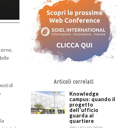
sterne,
delle
Articoli correlati
osti di
o
Knowledge
campus: quando il
progetto
dell’ufficio
guarda al
lla
quartiere
29 LUGLIO 2026