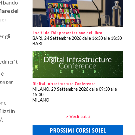
nel bando
Mare del
per
I volti dell’AI: presentazione del libro
r gli
BARI, 24 Settembre 2026 dalle 16:30 alle 18:30
BARI
difici”).
 è
one per
Digital Infrastructure Conference
MILANO, 29 Settembre 2026 dalle 09:30 alle
15:30
MILANO
ione
izzi in
> Vedi tutti
W;
PROSSIMI CORSI SOIEL