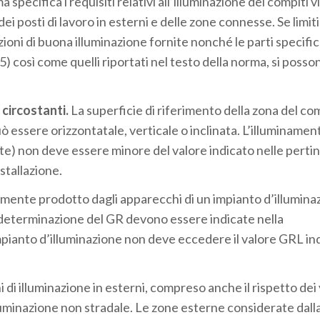
pecifica i requisiti relativi all’illuminazione dei compiti vis
 dei posti di lavoro in esterni e delle zone connesse. Se limi
ndazioni di buona illuminazione fornite nonché le parti specifi
 5) così come quelli riportati nel testo della norma, si posso
 circostanti.
La superficie di riferimento della zona del co
uò essere orizzontatale, verticale o inclinata. L’illuminame
nte) non deve essere minore del valore indicato nelle perti
nstallazione.
amente prodotto dagli apparecchi di un impianto d’illuminaz
la determinazione del GR devono essere indicate nella
mpianto d’illuminazione non deve eccedere il valore GRL in
ni di illuminazione in esterni, compreso anche il rispetto dei 
illuminazione non stradale. Le zone esterne considerate dal