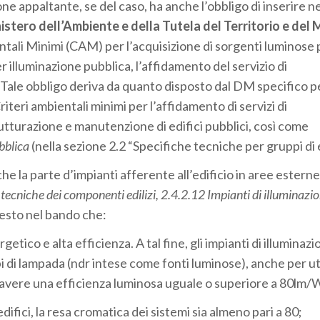
zione appaltante, se del caso, ha anche l’obbligo di inserire 
stero dell’Ambiente e della Tutela del Territorio e del 
tali Minimi (CAM) per l’acquisizione di sorgenti luminose 
r illuminazione pubblica, l’affidamento del servizio di
 Tale obbligo deriva da quanto disposto dal DM specifico pe
riteri ambientali minimi per l’affidamento di servizi di
rutturazione e manutenzione di edifici pubblici, così come
bblica
(nella sezione 2.2 “Specifiche tecniche per gruppi di e
e la parte d’impianti afferente all’edificio in aree esterne
tecniche dei componenti edilizi, 2.4.2.12 Impianti di illuminazi
iesto nel bando che:
etico e alta efficienza. A tal fine, gli impianti di illuminaz
 di lampada (ndr intese come fonti luminose), anche per util
no avere una efficienza luminosa uguale o superiore a 80lm/
difici, la resa cromatica dei sistemi sia almeno pari a 80;