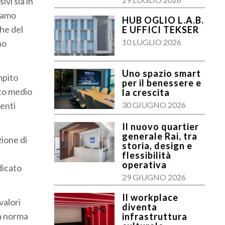
ivi sia in
tiamo
HUB OGLIO L.A.B.
che del
E UFFICI TEKSER
10 LUGLIO 2026
no
Uno spazio smart
mpito
per il benessere e
nto medio
la crescita
nenti
30 GIUGNO 2026
Il nuovo quartier
generale Rai, tra
ione di
storia, design e
flessibilità
operativa
dicato
29 GIUGNO 2026
Il workplace
valori
diventa
la norma
infrastruttura