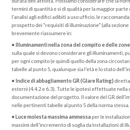
durata dell’attività. Possiamo considerare che la norma s
termini di quantità e si di qualità per la maggior parte
l’analisi agli edifici adibiti a uso ufficio, le raccoma
prospetto dei “requisiti di illuminazione” (alla sezione
brevemente riassumere in:
• Illuminamenti nella zona del compito e delle zone
sulla quale si devono considerare gli illuminamenti, p
per ogni compito (e quindi quello della zona circosta
tabelle al punto 5, qualunque sia l’età e lo stato dell’i
• Indice di abbagliamento GR (Glare Rating)
dirett
esterni (4.4.2 e 6.3). Tutte le ipotesi effettuate nel
documentazione del progetto. Il valore del GR dell’i
nelle pertinenti tabelle al punto 5 della norma stessa.
• Luce molesta massima ammessa
per le installazio
massimi dell’incremento di soglia da installazioni di 