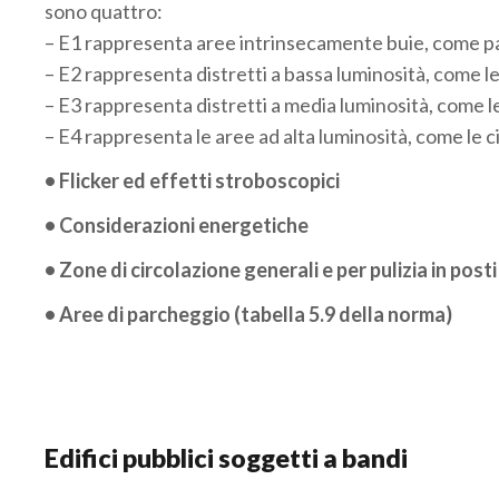
sono quattro:
– E1 rappresenta aree intrinsecamente buie, come parc
– E2 rappresenta distretti a bassa luminosità, come le a
– E3 rappresenta distretti a media luminosità, come le 
– E4 rappresenta le aree ad alta luminosità, come le c
• Flicker ed effetti stroboscopici
• Considerazioni energetiche
• Zone di circolazione generali e per pulizia in post
• Aree di parcheggio (tabella 5.9 della norma)
.
Edifici pubblici soggetti a bandi