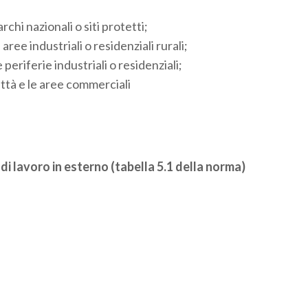
hi nazionali o siti protetti;
ree industriali o residenziali rurali;
periferie industriali o residenziali;
ittà e le aree commerciali
i di lavoro in esterno (tabella 5.1 della norma)