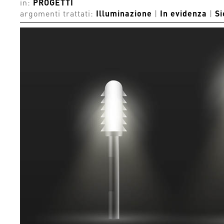
in:
PROGETTI
argomenti trattati:
Illuminazione
|
In evidenza
|
Si