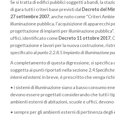
Se si tratta di edifici pubblici soggetti a bandi, la sta
di gara tutti i criteri base previsti dal
Decreto del Mini
27 settembre 2007
, anche noto come “Criteri Ambien
illuminazione pubblica, l’acquisizione di apparecchi pe
progettazione di impianti per illuminazione pubblica”.
uffici, identificato come
Decreto 11 ottobre 2017
,
C
progettazione e lavori per la nuova costruzione, rist
specificato al
punto 2.2.8.5 Impianto di illuminazione pu
A completamento di questa digressione, si specifica ch
soggetta ai punti riportati nella sezione 2.4
Specifiche 
interni ed esterni:
in breve, è prescritto che venga rich
• i sistemi di illuminazione siano a basso consumo energ
devono essere progettati considerando che tutti i tipi
ambienti esterni di abitazioni, scuole e uffici, devo
• sempre per gli ambienti esterni di pertinenza degli e