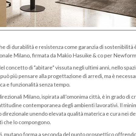
he di durabilità e resistenza come garanzia di sostenibilità è
zionale Milano, firmata da Makio Hasuike & co per Newform 
l concetto di “abitare” vissuta negli ultimi anni, nello spaz
i può più pensare alla progettazione di arredi, ma è necessa
ica e funzionalità senza tempo.
irezionali Milano, ispirata all’omonima città, è in grado di c
l’attitudine contemporanea degli ambienti lavorativi. Il min
io direzionale unendo elevata qualità materica e cura nei det
nti che lo compongono.
urvi, mutano forma a seconda del punto prospettico offrend