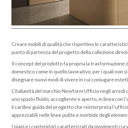
Creare mobili di qualità che rispettino le caratteristic
punto di partenza del progetto della collezione dire
Il concept del prodotto fa propria la trasformazione de
domestico come in quello lavorativo, per i quali non s
disegnare nuovi modi di vivere in cui coniugare estet
L’italianità del marchio Newform Ufficio negli arredi d
uno spazio fluido, accogliente e aperto, in linea con 
il cardine guida del progetto che reinterpreta l’uffic
apprezzabili nelle linee pulite e morbide degli eleme
I piani e i contenitori caratterizzati da movimenti c