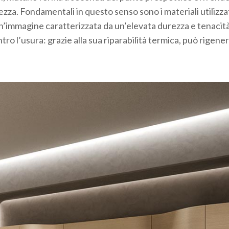
rezza. Fondamentali in questo senso sono i materiali utilizzat
 un’immagine caratterizzata da un’elevata durezza e tenacit
tro l’usura: grazie alla sua riparabilità termica, può rigener