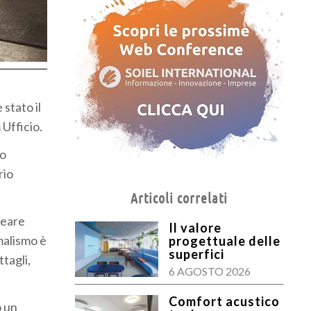
 stato il
Ufficio.
io
rio
Articoli correlati
reare
Il valore
imalismo è
progettuale delle
superfici
tagli,
6 AGOSTO 2026
Comfort acustico
o un