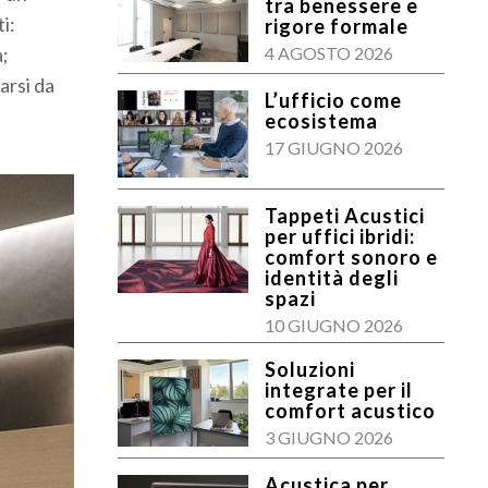
tra benessere e
i:
rigore formale
à;
4 AGOSTO 2026
arsi da
L’ufficio come
ecosistema
17 GIUGNO 2026
Tappeti Acustici
per uffici ibridi:
comfort sonoro e
identità degli
spazi
10 GIUGNO 2026
Soluzioni
integrate per il
comfort acustico
3 GIUGNO 2026
Acustica per