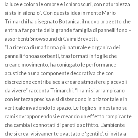
la luce e colora le ombre e i chiaroscuri, con naturalezza
si sta in silenzio”. Con questa idea in mente Mario
Trimarchi ha disegnato Botanica, il nuovo progetto che
entra a far parte della grande famiglia di pannelli fono –
assorbenti Snowsound di Caimi Brevetti.
“La ricerca di una forma più naturale e organica dei
pannelli fonoassorbenti, trasformati in foglie che
creano movimento, ha coniugato le performance
acustiche a una componente decorativa che con
discrezione contribuisce a creare atmosfere piacevoli
da vivere” racconta Trimarchi. “I rami si arrampicano
con lentezza precisa e si distendono in orizzontale e in
verticale invadendo lo spazio. Le foglie si innestano su
rami sovrapponendosi e creando un effetto rampicante
che cambia i connotati di pareti e soffitto. L’ambiente
che si crea, visivamente ovattato e ‘gentile’, ci invita a