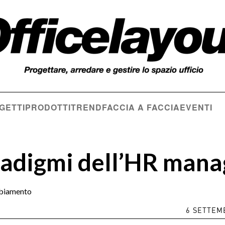
GETTI
PRODOTTI
TREND
FACCIA A FACCIA
EVENTI
radigmi dell’HR mana
mbiamento
6 SETTEM