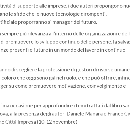
 attività di supporto alle imprese, i due autori propongono nu
ano le sfide che le nuove tecnologie dirompenti,
artificiale proporranno ai manager del futuro.
 sempre più rilevanza all’interno delle organizzazioni e del
ti di promuovere lo sviluppo continuo delle persone, la salv
ndenze presenti e future in un mondo del lavoro in continuo
nno di scegliere la professione di gestori di risorse umane
coloro che oggi sono già nel ruolo, e che può offrire, infine
ager su come promuovere motivazione, coinvolgimento e
rima occasione per approfondire i temi trattati dal libro sa
ova, alla presenza degli autori Daniele Manara e Franco Civ
mo Città Impresa (10-12 novembre).