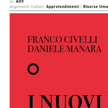
in:
ADV
argomenti trattati:
Approfondimenti
|
Risorse Um