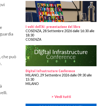
ovi
I volti dell’AI: presentazione del libro
le
COSENZA, 28 Settembre 2026 dalle 16:30 alle
aguardia
18:30
COSENZA
, che può
,
Digital Infrastructure Conference
MILANO, 29 Settembre 2026 dalle 09:30 alle
15:30
MILANO
rà
elli.
> Vedi tutti