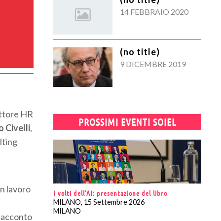
14 FEBBRAIO 2020
(no title)
9 DICEMBRE 2019
ettore HR
PROSSIMI EVENTI SOIEL
 Civelli
,
lting
un lavoro
I volti dell’AI: presentazione del libro
MILANO, 15 Settembre 2026
MILANO
 racconto