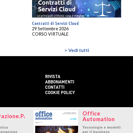
Contratti di Servizi Cloud
29 Settembre 2026
CORSO VIRTUALE
> Vedi tutti
RIVISTA
ABBONAMENTI
CONTATTI
COOKIE POLICY
Office
vazione.PA
Automation
blica
Tecnologie e modelli
strazione
per il business