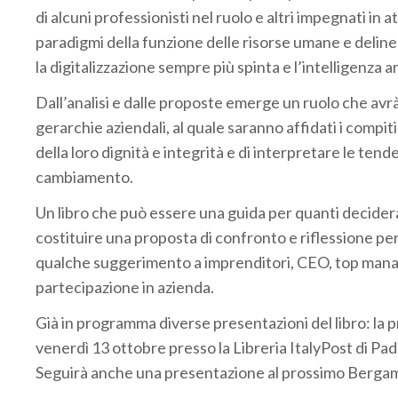
di alcuni professionisti nel ruolo e altri impegnati in
paradigmi della funzione delle risorse umane e deline
la digitalizzazione sempre più spinta e l’intelligenza 
Dall’analisi e dalle proposte emerge un ruolo che avrà
gerarchie aziendali, al quale saranno affidati i compi
della loro dignità e integrità e di interpretare le te
cambiamento.
Un libro che può essere una guida per quanti decidera
costituire una proposta di confronto e riflessione per 
qualche suggerimento a imprenditori, CEO, top man
partecipazione in azienda.
Già in programma diverse presentazioni del libro: la p
venerdì 13 ottobre presso la Libreria ItalyPost di Pad
Seguirà anche una presentazione al prossimo Berga