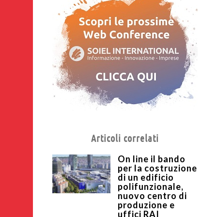
Articoli correlati
On line il bando
per la costruzione
di un edificio
polifunzionale,
nuovo centro di
produzione e
uffici RAI