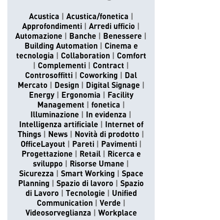
Acustica
Acustica/fonetica
Approfondimenti
Arredi ufficio
Automazione
Banche
Benessere
Building Automation
Cinema e
tecnologia
Collaboration
Comfort
Complementi
Contract
Controsoffitti
Coworking
Dal
Mercato
Design
Digital Signage
Energy
Ergonomia
Facility
Management
fonetica
Illuminazione
In evidenza
Intelligenza artificiale
Internet of
Things
News
Novità di prodotto
OfficeLayout
Pareti
Pavimenti
Progettazione
Retail
Ricerca e
sviluppo
Risorse Umane
Sicurezza
Smart Working
Space
Planning
Spazio di lavoro
Spazio
di Lavoro
Tecnologie
Unified
Communication
Verde
Videosorveglianza
Workplace