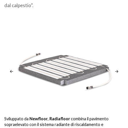
dal calpestio”.
.
P
Sviluppato da
Newfloor
,
Radiafloor
combina il pavimento
te
co
sopraelevato con il sistema radiante di riscaldamento e
,
in