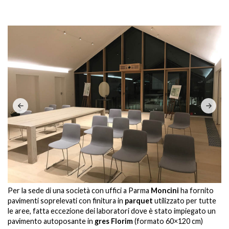
.
Per la sede di una società con uffici a Parma
Moncini
ha fornito
Pe
pavimenti soprelevati con finitura in
parquet
utilizzato per tutte
pa
le aree, fatta eccezione dei laboratori dove è stato impiegato un
le
pavimento autoposante in
gres
Florim
(formato 60×120 cm)
pa