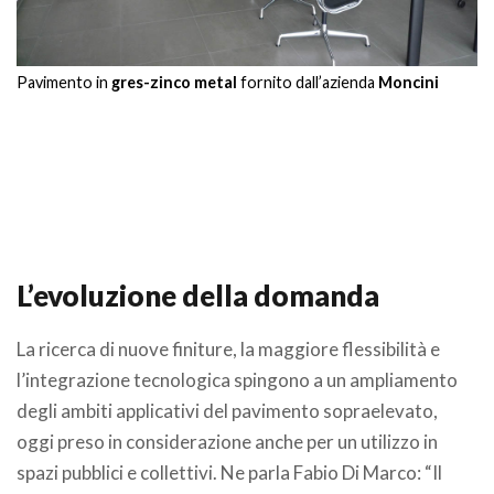
a
a
Pavimento in
gres-zinco metal
fornito dall’azienda
Moncini
Pa
i
i
le
le
a
a
e
e
 è
 è
i
i
ni
ni
ort
ort
e
e
.
L’evoluzione della domanda
La ricerca di nuove finiture, la maggiore flessibilità e
l’integrazione tecnologica spingono a un ampliamento
degli ambiti applicativi del pavimento sopraelevato,
oggi preso in considerazione anche per un utilizzo in
spazi pubblici e collettivi. Ne parla Fabio Di Marco: “Il