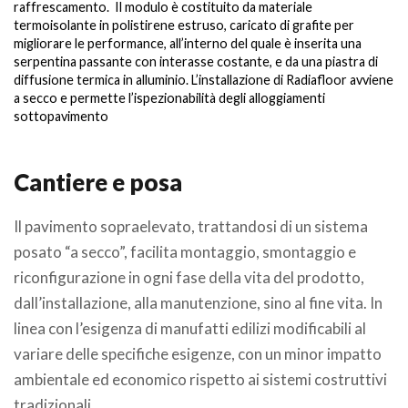
raffrescamento.
Il modulo è costituito da materiale
ot
termoisolante in polistirene estruso, caricato di grafite per
as
migliorare le performance, all’interno del quale è inserita una
ma
serpentina passante con interasse costante, e da una piastra di
pr
diffusione termica in alluminio. L’installazione di Radiafloor avviene
nu
a secco e permette l’ispezionabilità degli alloggiamenti
si
sottopavimento
a
ut
.
Cantiere e posa
Il pavimento sopraelevato, trattandosi di un sistema
posato “a secco”, facilita montaggio, smontaggio e
riconfigurazione in ogni fase della vita del prodotto,
dall’installazione, alla manutenzione, sino al fine vita. In
linea con l’esigenza di manufatti edilizi modificabili al
variare delle specifiche esigenze, con un minor impatto
ambientale ed economico rispetto ai sistemi costruttivi
tradizionali.