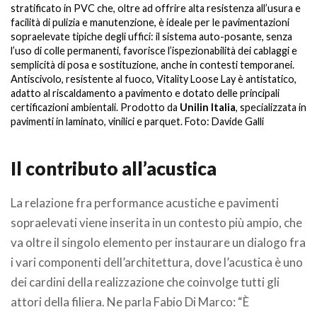
stratificato in PVC che, oltre ad offrire alta resistenza all’usura e
st
facilità di pulizia e manutenzione, è ideale per le pavimentazioni
fa
sopraelevate tipiche degli uffici: il sistema auto-posante, senza
so
l’uso di colle permanenti, favorisce l’ispezionabilità dei cablaggi e
l’
semplicità di posa e sostituzione, anche in contesti temporanei.
se
Antiscivolo, resistente al fuoco, Vitality Loose Lay è antistatico,
An
adatto al riscaldamento a pavimento e dotato delle principali
ad
certificazioni ambientali. Prodotto da
Unilin Italia
, specializzata in
ce
pavimenti in laminato, vinilici e parquet. Foto: Davide Galli
pa
.
Il contributo all’acustica
La relazione fra performance acustiche e pavimenti
sopraelevati viene inserita in un contesto più ampio, che
va oltre il singolo elemento per instaurare un dialogo fra
i vari componenti dell’architettura, dove l’acustica è uno
dei cardini della realizzazione che coinvolge tutti gli
attori della filiera. Ne parla Fabio Di Marco: “È