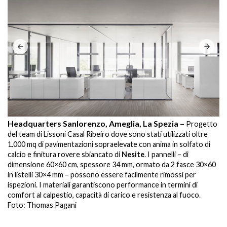
Headquarters Sanlorenzo, Ameglia, La Spezia –
H
Progetto
del team di Lissoni Casal Ribeiro dove sono stati utilizzati oltre
de
1.000 mq di pavimentazioni sopraelevate con anima in solfato di
1.
calcio e finitura rovere sbiancato di
Nesite
. I pannelli – di
ca
dimensione 60×60 cm, spessore 34 mm, ormato da 2 fasce 30×60
di
in listelli 30×4 mm – possono essere facilmente rimossi per
in
ispezioni. I materiali garantiscono performance in termini di
is
comfort al calpestio, capacità di carico e resistenza al fuoco.
co
Foto: Thomas Pagani
Fo
.