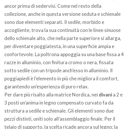
ancor prima di sedervisi. Come nel resto della
collezione, anche in questa versione seduta e schienale
sono due elementi separati. Il sedile, morbido e
accogliente, trova la sua continuità con le linee sinuose
dello schienale alto, che nella parte superiore si allarga,
per diventare poggiatesta, in una superficie ampia e
confortevole. La poltrona appoggia su una base fissa a 4
razze in alluminio, con finitura cromo o nera, fissata
sotto sedile con un tripode anch’esso in alluminio. Il
poggiapiedi è l’elemento in più che migliora il comfort,
garantendo un’esperienza di puro relax.
Per dare più risalto alla matrice Nordica, nei
divani
a 2 e
3 posti un’anima in legno compensato curvato fa da
struttura a sedile e schienale. Gli elementi sono due
pezzi distinti, uniti solo all’assemblaggio finale. Per il
telaio di supporto, la scelta ricade ancora sul legno; la