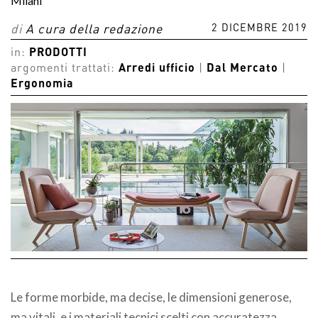
Milani
2 DICEMBRE 2019
di
A cura della redazione
in:
PRODOTTI
argomenti trattati:
Arredi ufficio
|
Dal Mercato
|
Ergonomia
Le forme morbide, ma decise, le dimensioni generose,
ma vitali, e i materiali tecnici scelti con accuratezza