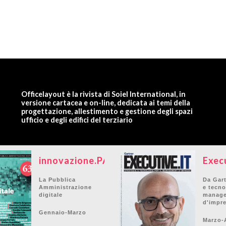
Officelayout è la rivista di Soiel International, in
versione cartacea e on-line, dedicata ai temi della
progettazione, allestimento e gestione degli spazi
ufficio e degli edifici del terziario
innovazione.PA
Exec
La Pubblica
Da Gart
Amministrazione
e tecno
digitale
manag
d'impr
Gennaio-Marzo
Marzo-A