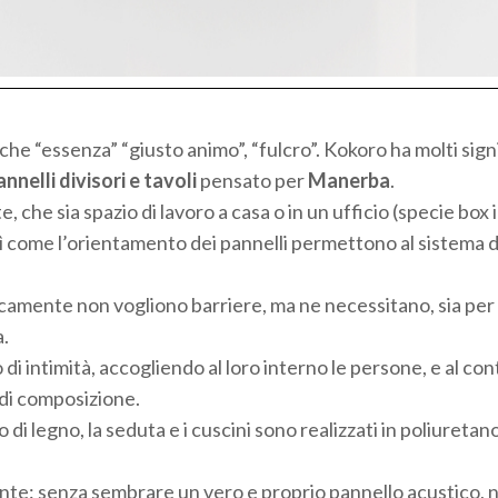
che “essenza” “giusto animo”, “fulcro”. Kokoro ha molti signi
nelli divisori e tavoli
pensato per
Manerba
.
he sia spazio di lavoro a casa o in un ufficio (specie box i
sì come l’orientamento dei pannelli permettono al sistema d
camente non vogliono barriere, ma ne necessitano, sia per
a.
i intimità, accogliendo al loro interno le persone, e al c
à di composizione.
di legno, la seduta e i cuscini sono realizzati in poliuretan
te: senza sembrare un vero e proprio pannello acustico, n