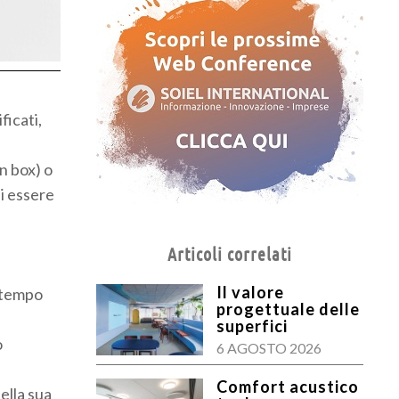
ficati,
n box) o
i essere
Articoli correlati
Il valore
ontempo
progettuale delle
superfici
o
6 AGOSTO 2026
Comfort acustico
ella sua