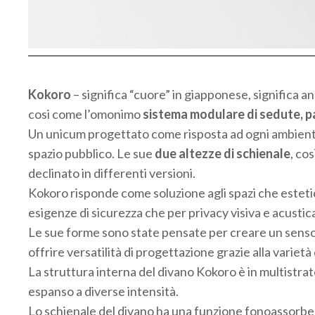
Kokoro
– significa “cuore” in giapponese, significa an
cosi come l’omonimo
sistema modulare di sedute, pan
Un unicum progettato come risposta ad ogni ambiente, c
spazio pubblico. Le sue
due altezze di schienale
, co
declinato in differenti versioni.
Kokoro risponde come soluzione agli spazi che esteti
esigenze di sicurezza che per privacy visiva e acustic
Le sue forme sono state pensate per creare un senso d
offrire versatilità di progettazione grazie alla variet
La struttura interna del divano Kokoro è in multistrato 
espanso a diverse intensità.
Lo schienale del divano ha una funzione fonoassorben