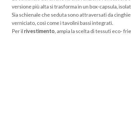
versione più alta si trasforma in un box-capsula, isol
Sia schienale che seduta sono attraversati da cinghie 
verniciato, così come i tavolini bassi integrati.
Per il
rivestimento
, ampia la scelta di tessuti eco- fri