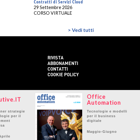
Contratti di Servizi Cloud
29 Settembre 2026
CORSO VIRTUALE
> Vedi tutti
RIVISTA
ABBONAMENTI
CONTATTI
COOKIE POLICY
Office
utive.IT
Automation
ner strategie
Tecnologie e modelli
logie per il
per il business
ement
digitale
esa
Maggio-Giugno
prile