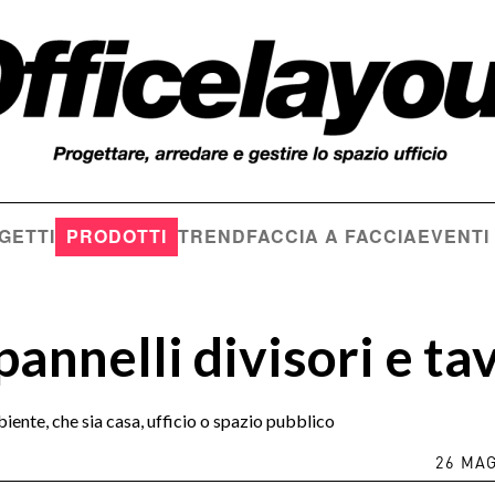
GETTI
PRODOTTI
TREND
FACCIA A FACCIA
EVENTI
annelli divisori e tav
nte, che sia casa, ufficio o spazio pubblico
26 MAG