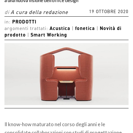
a una nuova visione dell’office design
19 OTTOBRE 2020
di
A cura della redazione
in:
PRODOTTI
argomenti trattati:
Acustica
|
fonetica
|
Novità di
prodotto
|
Smart Working
Il know-how maturato nel corso degli anni e le
consolidate collaborazioni con studi di progettazione