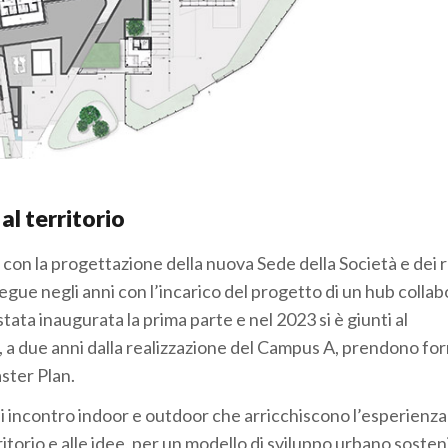
al territorio
con la progettazione della nuova Sede della Società e dei r
segue negli anni con l’incarico del progetto di un hub collab
ata inaugurata la prima parte e nel 2023 si è giunti al
 a due anni dalla realizzazione del Campus A, prendono fo
ster Plan.
di incontro indoor e outdoor che arricchiscono l’esperienza 
torio e alle idee, per un modello di sviluppo urbano sosteni