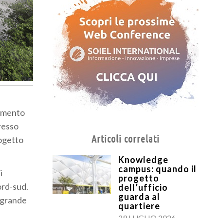
tamento
resso
Articoli correlati
rogetto
Knowledge
campus: quando il
i
progetto
ord-sud.
dell’ufficio
guarda al
a grande
quartiere
29 LUGLIO 2026