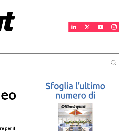
neo
e per il