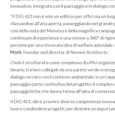
innovativo, integrato con il paesaggio e in dialogo co
“Il DIG 421 non è solo un edificio per uffici ma un l
rilassandosi all’aria aperta, passeggiando nel grande
così della vista del Monviso e della magnifica camp
continuum di esperienze e una visione a 360° di rigene
persone per una rinnovata idea di welfare aziendale, u
Molè
, founder and director di Nemesi Architects.
L’hub è strutturato come complesso di uffici organizzat
binario, tra loro collegati da una parete verde scenogr
dialogo serrato con il contesto ambientale, in un rapp
paesaggio parte costitutiva del progetto: il complesso
paesaggistiche che danno forma all’idea di connessio
Il DIG 421, oltre a riunire diverse competenze innova
how e condividere progetti, per divenire un important