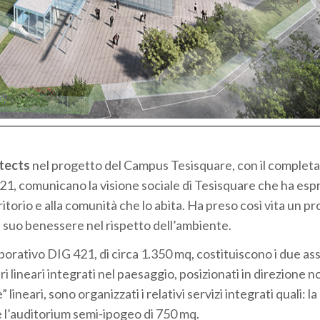
tects
nel progetto del Campus Tesisquare, con il comple
421, comunicano la visione sociale di Tesisquare che ha esp
itorio e alla comunità che lo abita. Ha preso così vita un p
l suo benessere nel rispetto dell’ambiente.
borativo DIG 421, di circa 1.350 mq, costituiscono i due ass
 lineari integrati nel paesaggio, posizionati in direzione n
ineari, sono organizzati i relativi servizi integrati quali: l
 e l’auditorium semi-ipogeo di 750 mq.