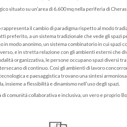
ico situato su un’area di 6.600 mq nella periferia di Cheras
ro rappresenta il cambio di paradigma rispetto al modo tradi
tti preferito, a un sistema tradizionale che vede gli spazi pe
no in modo anonimo, un sistema combinatorio in cui spazi c
verso, e in stretta relazione con gli ambienti esterni che 
odalità organizzativa, le persone occupano spazi diversi tra
 intersecano di continuo. Così gli ambienti di lavoro concorro
ecnologica e paesaggistica trovano una sintesi armoniosa
, insieme a flessibilità e dinamismo nell’uso degli spazi.
 di comunità collaborativa e inclusiva, un vero e proprio B