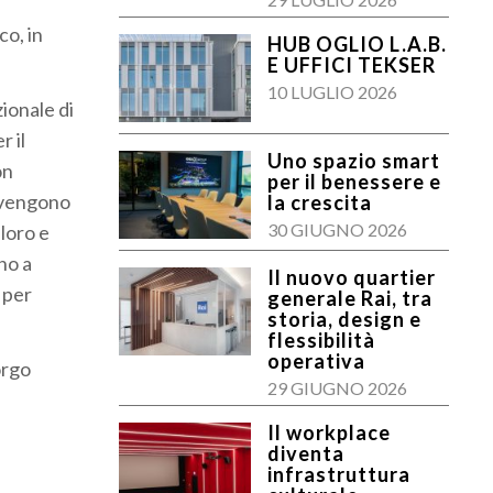
co, in
HUB OGLIO L.A.B.
E UFFICI TEKSER
10 LUGLIO 2026
zionale di
r il
Uno spazio smart
on
per il benessere e
divengono
la crescita
30 GIUGNO 2026
 loro e
no a
Il nuovo quartier
 per
generale Rai, tra
storia, design e
flessibilità
operativa
orgo
29 GIUGNO 2026
Il workplace
diventa
infrastruttura