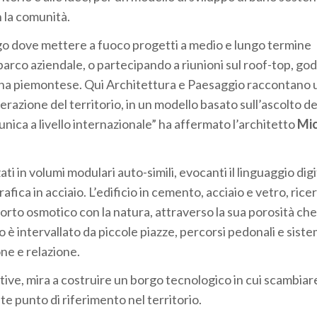
n la comunità.
uogo dove mettere a fuoco progetti a medio e lungo termine
 parco aziendale, o partecipando a riunioni sul roof-top, g
agna piemontese. Qui Architettura e Paesaggio raccontano 
razione del territorio, in un modello basato sull’ascolto de
nica a livello internazionale” ha affermato l’architetto
Mic
i in volumi modulari auto-simili, evocanti il linguaggio digi
afica in acciaio. L’edificio in cemento, acciaio e vetro, rice
orto osmotico con la natura, attraverso la sua porosità che
 è intervallato da piccole piazze, percorsi pedonali e sist
ne e relazione.
tive, mira a costruire un borgo tecnologico in cui scambia
e punto di riferimento nel territorio.