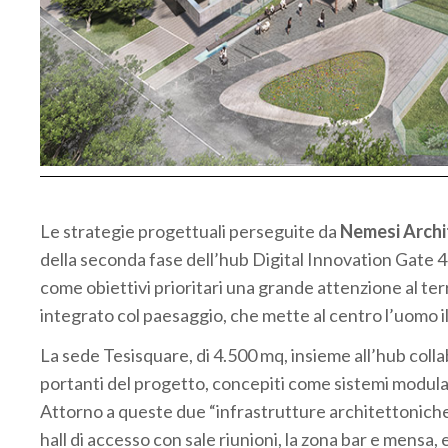
Le strategie progettuali perseguite da
Nemesi Archi
della seconda fase dell’hub Digital Innovation Gate 
come obiettivi prioritari una grande attenzione al terr
integrato col paesaggio, che mette al centro l’uomo i
La sede Tesisquare, di 4.500 mq, insieme all’hub colla
portanti del progetto, concepiti come sistemi modulari
Attorno a queste due “infrastrutture architettoniche” l
hall di accesso con sale riunioni, la zona bar e mensa,