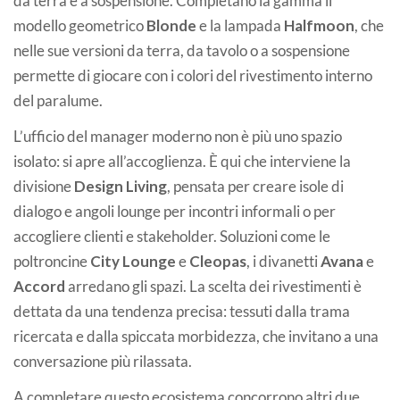
da terra e a sospensione. Completano la gamma il
modello geometrico
Blonde
e la lampada
Halfmoon
, che
nelle sue versioni da terra, da tavolo o a sospensione
permette di giocare con i colori del rivestimento interno
del paralume.
L’ufficio del manager moderno non è più uno spazio
isolato: si apre all’accoglienza. È qui che interviene la
divisione
Design Living
, pensata per creare isole di
dialogo e angoli lounge per incontri informali o per
accogliere clienti e stakeholder. Soluzioni come le
poltroncine
City Lounge
e
Cleopas
, i divanetti
Avana
e
Accord
arredano gli spazi. La scelta dei rivestimenti è
dettata da una tendenza precisa: tessuti dalla trama
ricercata e dalla spiccata morbidezza, che invitano a una
conversazione più rilassata.
A completare questo ecosistema concorrono altri due