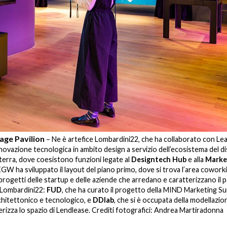
lage Pavilion
– Ne è artefice Lombardini22, che ha collaborato con Le
nnovazione tecnologica in ambito design a servizio dell’ecosistema del d
o terra, dove coesistono funzioni legate al
Designtech Hub
e alla
Marke
EGW ha sviluppato il layout del piano primo, dove si trova l’area coworki
progetti delle startup e delle aziende che arredano e caratterizzano il p
 Lombardini22:
FUD
, che ha curato il progetto della MIND Marketing Su
rchitettonico e tecnologico, e
DDlab
, che si è occupata della modellazio
erizza lo spazio di Lendlease. Crediti fotografici: Andrea Martiradonna