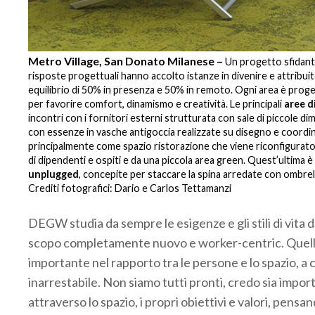
Metro Village, San Donato Milanese –
Le
Un progetto sfidante
con un
risposte progettuali hanno accolto istanze in divenire e attribu
rmali
equilibrio di 50% in presenza e 50% in remoto. Ogni area è progett
li
per favorire comfort, dinamismo e creatività. Le principali
aree d
 green
incontri con i fornitori esterni strutturata con sale di piccole dime
con essenze in vasche antigoccia realizzate su disegno e coordinat
ervizio
principalmente come spazio ristorazione che viene riconfigurato al
di dipendenti e ospiti e da una piccola area green. Quest’ultima è 
.
unplugged
, concepite per staccare la spina arredate con ombrel
Crediti fotografici: Dario e Carlos Tettamanzi
.
DEGW studia da sempre le esigenze e gli stili di vita de
scopo completamente nuovo e worker-centric. Quello 
importante nel rapporto tra le persone e lo spazio, a c
inarrestabile. Non siamo tutti pronti, credo sia import
attraverso lo spazio, i propri obiettivi e valori, pens