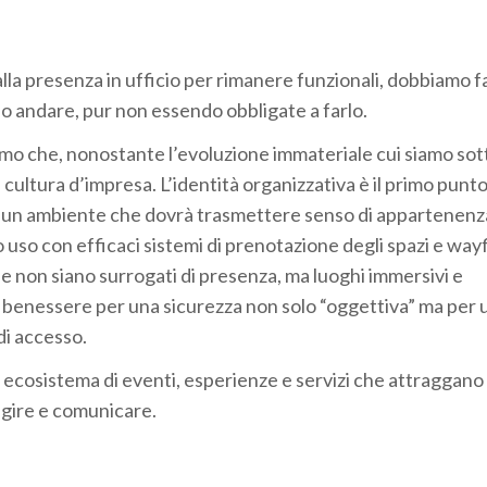
lla presenza in ufficio per rimanere funzionali, dobbiamo f
ono andare, pur non essendo obbligate a farlo.
o che, nonostante l’evoluzione immateriale cui siamo sot
la cultura d’impresa. L’identità organizzativa è il primo punt
e: un ambiente che dovrà trasmettere senso di appartenenz
uo uso con efficaci sistemi di prenotazione degli spazi e way
 non siano surrogati di presenza, ma luoghi immersivi e
 il benessere per una sicurezza non solo “oggettiva” ma per 
di accesso.
 ecosistema di eventi, esperienze e servizi che attraggano 
ragire e comunicare.