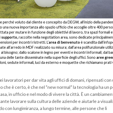
 perché voluto dal cliente e concepito da DEGW, all’inizio della pandem
ito una nuova importanza allo spazio ufficio che accoglie oltre 400 pers
ata per mutare in funzione degli obiettivi di lavoro, tra spazi formali e
i supporto,
raccolte nella negotiation area, sono dedicate principalmen
nsioni per incontri ristretti. L’
area di benvenuto
è scandita dall’info
e all’arredo in MDF realizzato su misura; dall’area polifunzionale utili
 bisogno; dallo scalone in legno per eventi e incontri informali; dal bar
una delle tante disseminate nella superficie degli uffici. Sono
aree gree
loni, sedute informali, luci da esterno e moquette che richiamano prati 
i lavoratori per dar vita agli uffici di domani, ripensati con
che è certo, è che nel “new normal” la tecnologia ha un 
asa, in ufficio e nel modo di vivere la città. È un cambiame
ante lavorare sulla cultura delle aziende e aiutarle a visual
ando con lungimiranza, a lungo termine, alle persone che li