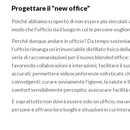
Progettare il “new office”
Poiché abbiamo scoperto di non essere più vincolati a
modo che l’ufficio sia il luogo in cui le persone vogli
Perché dunque andare in ufficio? Da tempo sosteniam
l’ufficio rimanga un irrinunciabile distillato fisico del
serie di raccomandazioni per il nuovo blended offic
favorendo collaborazioni e interazioni; facilitare il s
accurati; permettere videoconferenze sofisticate che
coinvolgenti; curare ovviamente l’igiene, la salute e
comfort sensibilmente percepito; assicurare facilità 
E soprattutto non dovrà essere solo un ufficio, ma un
persone e offrano loro luoghi e situazioni in cui inte
.