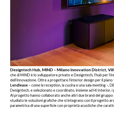
Designtech Hub, MIND – Milano Innovation District, Vil
ase,
tto
che di MIND è lo sviluppatore privato e Designtech, l’hub per l’i
 Suite
dell’innovazione. Oltre a progettare l’interior design per il pian
i
Lendlease
– come la reception, la cucina e una sala meeting –, D
lione.
Designtech, e selezionato e coordinato, insieme ad Hi Interior, i 
Al progetto hanno collaborato anche altri due brand del gruppo
studiato le soluzioni grafiche che si integrano con il progetto a
parametrica di una superficie con proprietà acustiche che caratt
.