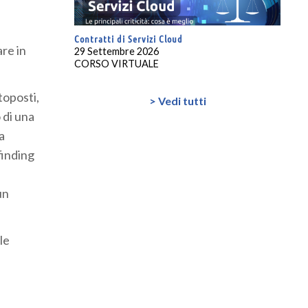
Contratti di Servizi Cloud
are in
29 Settembre 2026
CORSO VIRTUALE
toposti,
> Vedi tutti
o di una
a
finding
un
le