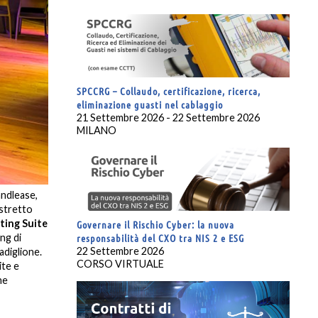
SPCCRG – Collaudo, certificazione, ricerca,
eliminazione guasti nel cablaggio
21 Settembre 2026 - 22 Settembre 2026
MILANO
Designtech Hub, MIND – Milano Innovation District, 
andlease,
istretto
che di MIND è lo sviluppatore privato e Designtech, l’hub per
ting Suite
dell’innovazione. Oltre a progettare l’interior design per il 
Governare il Rischio Cyber: la nuova
ng di
Lendlease
– come la reception, la cucina e una sala meeting 
responsabilità del CXO tra NIS 2 e ESG
22 Settembre 2026
adiglione.
Designtech, e selezionato e coordinato, insieme ad Hi Interio
CORSO VIRTUALE
ite e
Al progetto hanno collaborato anche altri due brand del g
ne
studiato le soluzioni grafiche che si integrano con il proget
parametrica di una superficie con proprietà acustiche che ca