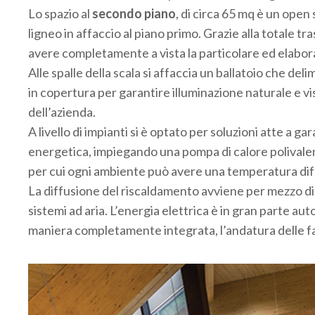
Lo spazio al
secondo piano
, di circa 65 mq è un open
ligneo in affaccio al piano primo. Grazie alla totale tr
avere completamente a vista la particolare ed elabor
Alle spalle della scala si affaccia un ballatoio che de
in copertura per garantire illuminazione naturale e vis
dell’azienda.
A livello di impianti si è optato per soluzioni atte a g
energetica, impiegando una pompa di calore polivalente
per cui ogni ambiente può avere una temperatura differ
La diffusione del riscaldamento avviene per mezzo di 
sistemi ad aria. L’energia elettrica è in gran parte a
maniera completamente integrata, l’andatura delle fa