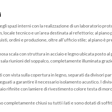
i
gli spazi interni con la realizzazione di un laboratorio protot
 locale tecnico e un’area destinata al refettorio; al piano
isti, ordini e produzione, oltre all’ufficio stile; al piano è 
nosa scala con struttura in acciaio e legno ubicata posto al
e sala riunioni del soppalco, completamente illuminata grazi
 con vista sulla copertura in legno, separati da divisori par
guati a garantire il necessario isolamento acustico. I diviso
aio rifinite con lamiere di rivestimento colore testa di mor
ono completamente chiusi su tutti i lati e sono dotati di soffi