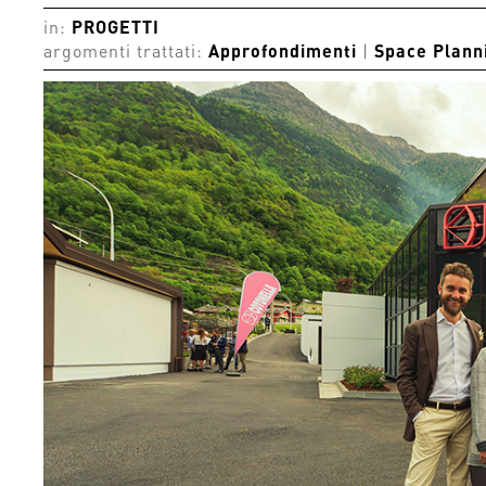
in:
PROGETTI
argomenti trattati:
Approfondimenti
|
Space Plann