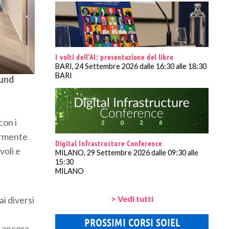
I volti dell’AI: presentazione del libro
BARI, 24 Settembre 2026 dalle 16:30 alle 18:30
BARI
ound
con i
iormente
Digital Infrastructure Conference
voli e
MILANO, 29 Settembre 2026 dalle 09:30 alle
15:30
MILANO
> Vedi tutti
ai diversi
PROSSIMI CORSI SOIEL
e ancora