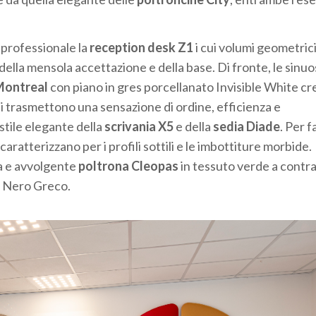
e professionale la
reception desk Z1
i cui volumi geometrici
della mensola accettazione e della base. Di fronte, le sinu
Montreal
con piano in gres porcellanato Invisible White c
ali trasmettono una sensazione di ordine, efficienza e
o stile elegante della
scrivania X5
e della
sedia Diade
. Per f
caratterizzano per i profili sottili e le imbottiture morbide.
a e avvolgente
poltrona Cleopas
in tessuto verde a contras
o Nero Greco.