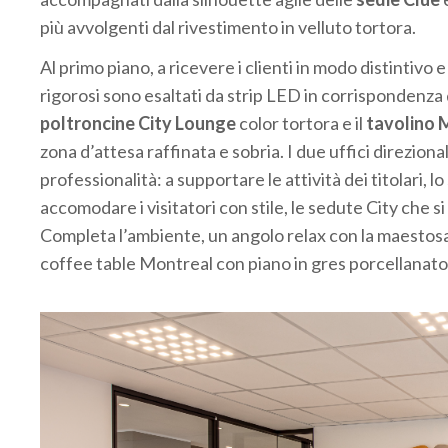
più avvolgenti dal rivestimento in velluto tortora.
Al primo piano, a ricevere i clienti in modo distintivo 
rigorosi sono esaltati da strip LED in corrispondenza 
poltroncine City Lounge
color tortora e il
tavolino 
zona d’attesa raffinata e sobria. I due uffici direzion
professionalità: a supportare le attività dei titolari, l
accomodare i visitatori con stile, le sedute City che si 
Completa l’ambiente, un angolo relax con la maestos
coffee table Montreal con piano in gres porcellanat