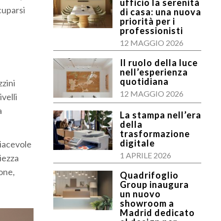
ufficio la serenità
cuparsi
di casa: una nuova
priorità per i
professionisti
12 MAGGIO 2026
Il ruolo della luce
nell’esperienza
quotidiana
zzini
12 MAGGIO 2026
velli
a
La stampa nell’era
della
trasformazione
digitale
iacevole
1 APRILE 2026
piezza
ione,
Quadrifoglio
Group inaugura
un nuovo
showroom a
Madrid dedicato