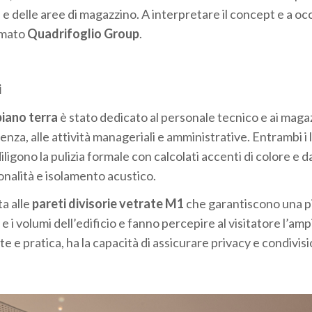
e e delle aree di magazzino. A interpretare il concept e a oc
iamato
Quadrifoglio Group
.
i
piano terra
è stato dedicato al personale tecnico e ai maga
enza, alle attività manageriali e amministrative. Entrambi i li
igono la pulizia formale con calcolati accenti di colore e d
onalità e isolamento acustico.
ta alle
pareti divisorie vetrate M1
che garantiscono una p
e i volumi dell’edificio e fanno percepire al visitatore l’am
te e pratica, ha la capacità di assicurare privacy e condivis