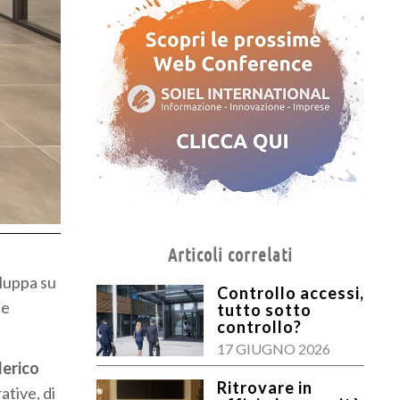
Articoli correlati
iluppa su
Controllo accessi,
ne
tutto sotto
controllo?
17 GIUGNO 2026
erico
Ritrovare in
ative, di