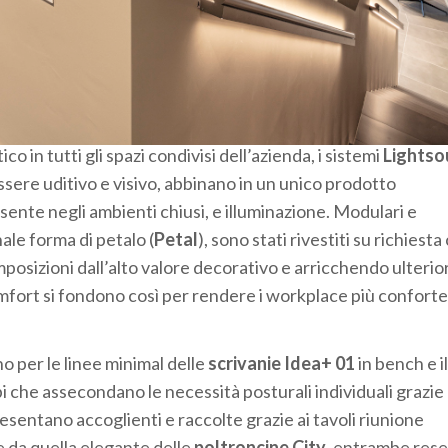
 in tutti gli spazi condivisi dell’azienda, i sistemi
Lights
enessere uditivo e visivo, abbinano in un unico prodotto
ente negli ambienti chiusi, e illuminazione. Modulari e
inale forma di petalo (
Petal
), sono stati rivestiti su richiesta 
omposizioni dall’alto valore decorativo e arricchendo ulter
comfort si fondono così per rendere i workplace più conforte
o per le linee minimal delle
scrivanie Idea+ 01
in bench e il
i che assecondano le necessità posturali individuali grazie 
esentano accoglienti e raccolte grazie ai tavoli riunione
 da quella elegante delle
poltroncine City
, entrambe res