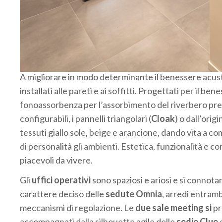
A migliorare in modo determinante il benessere acustico
installati alle pareti e ai soffitti. Progettati per il b
fonoassorbenza per l’assorbimento del riverbero pres
configurabili, i pannelli triangolari (
Cloak
) o dall’orig
tessuti giallo sole, beige e arancione, dando vita a c
di personalità gli ambienti. Estetica, funzionalità e 
piacevoli da vivere.
Gli
uffici operativi
sono spaziosi e ariosi e si connotan
carattere deciso delle
sedute Omnia
, arredi entramb
meccanismi di regolazione. Le
due sale meeting si
pr
accompagnati dalla silhouette agile delle
sedie Clue
e