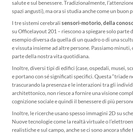
salute e sul benessere. Tradizionalmente, l’attenzione
spazi angusti), ma ora si studia anche come un buon pr
I tre sistemi cerebrali
sensori-motorio, della conosc
su Officelayout 201 – riescono a spiegare solo parte de
esempio diversa da quella di un quadro o di una scul
e vissuta insieme ad altre persone. Passiamo minuti, or
parte della nostra vita quotidiana.
Inoltre, diversi tipi di edifici (case, ospedali, musei
e portano con sé significati specifici. Questa “triade 
trascurando la presenza e le interazioni tra gli indivi
architettonico, non riesce a fornire una visione compl
cognizione sociale e quindi il benessere di più persone
Inoltre, le ricerche usano spesso immagini 2D su sch
Nuove tecnologie come la realtà virtuale o l’elettroe
realistiche e sul campo, anche se ci sono ancora sfide 