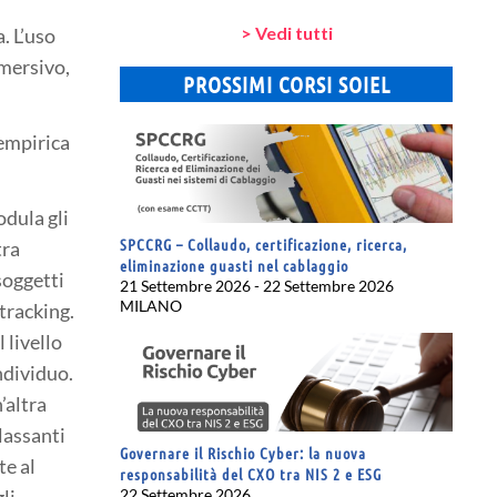
> Vedi tutti
. L’uso
mmersivo,
PROSSIMI CORSI SOIEL
 empirica
dula gli
SPCCRG – Collaudo, certificazione, ricerca,
tra
eliminazione guasti nel cablaggio
soggetti
21 Settembre 2026 - 22 Settembre 2026
MILANO
tracking.
 livello
ndividuo.
’altra
lassanti
Governare il Rischio Cyber: la nuova
te al
responsabilità del CXO tra NIS 2 e ESG
li
22 Settembre 2026