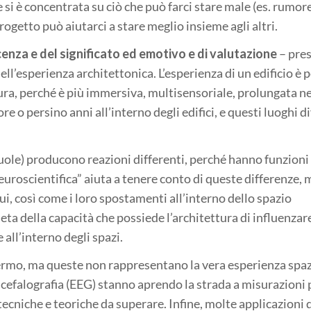
 si è concentrata su ciò che può farci stare male (es. rumore
ogetto può aiutarci a stare meglio insieme agli altri.
enza e del significato ed emotivo e di valutazione
– pre
ll’esperienza architettonica. L’esperienza di un edificio è 
tura, perché è più immersiva, multisensoriale, prolungata n
e o persino anni all’interno degli edifici, e questi luoghi 
, scuole) producono reazioni differenti, perché hanno funzioni
neuroscientifica” aiuta a tenere conto di queste differenze, 
dui, così come i loro spostamenti all’interno dello spazio
eta della capacità che possiede l’architettura di influenzare
 all’interno degli spazi.
ermo, ma queste non rappresentano la vera esperienza spaz
ncefalografia (EEG) stanno aprendo la strada a misurazioni 
tecniche e teoriche da superare. Infine, molte applicazioni 