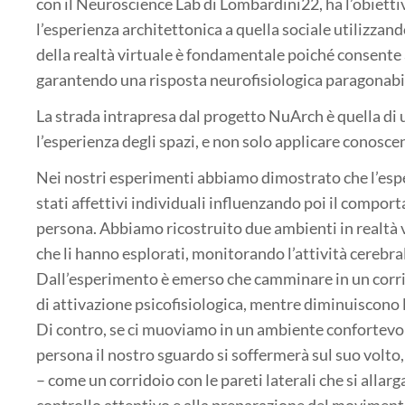
con il Neuroscience Lab di Lombardini22, ha l’obietti
l’esperienza architettonica a quella sociale utilizzand
della realtà virtuale è fondamentale poiché consente 
garantendo una risposta neurofisiologica paragonabile
La strada intrapresa dal progetto NuArch è quella di 
l’esperienza degli spazi, e non solo applicare conoscen
Nei nostri esperimenti abbiamo dimostrato che l’espe
stati affettivi individuali influenzando poi il compo
persona. Abbiamo ricostruito due ambienti in realtà v
che li hanno esplorati, monitorando l’attività cerebr
Dall’esperimento è emerso che camminare in un corridoi
di attivazione psicofisiologica, mentre diminuiscono l
Di contro, se ci muoviamo in un ambiente confortevo
persona il nostro sguardo si soffermerà sul suo volto, 
– come un corridoio con le pareti laterali che si allarg
controllo attentivo e alla preparazione del moviment