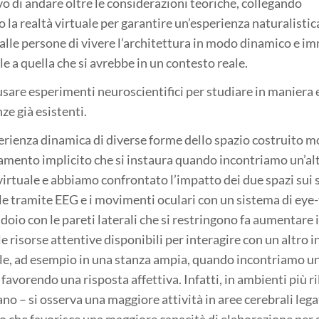
vo di andare oltre le considerazioni teoriche, collegando
o la realtà virtuale per garantire un’esperienza naturalistica
alle persone di vivere l’architettura in modo dinamico e i
 a quella che si avrebbe in un contesto reale.
usare esperimenti neuroscientifici per studiare in maniera
ze già esistenti.
rienza dinamica di diverse forme dello spazio costruito mo
rtamento implicito che si instaura quando incontriamo un’al
irtuale e abbiamo confrontato l’impatto dei due spazi sui 
ale tramite EEG e i movimenti oculari con un sistema di eye-
o con le pareti laterali che si restringono fa aumentare il
e risorse attentive disponibili per interagire con un altro i
le, ad esempio in una stanza ampia, quando incontriamo un
favorendo una risposta affettiva. Infatti, in ambienti più ri
ano – si osserva una maggiore attività in aree cerebrali lega
o che favorisce una maggiore capacità di elaborazione per g