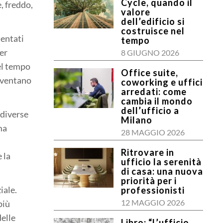
Cycle, quando il
, freddo,
valore
dell’edificio si
costruisce nel
sentati
tempo
per
8 GIUGNO 2026
el tempo
Office suite,
diventano
coworking e uffici
arredati: come
cambia il mondo
dell’ufficio a
 diverse
Milano
ma
28 MAGGIO 2026
Ritrovare in
 la
ufficio la serenità
di casa: una nuova
priorità per i
iale.
professionisti
12 MAGGIO 2026
più
delle
Libro: “L’ufficio