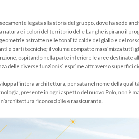
nsecamente legata alla storia del gruppo, dove ha sede anche
 natura e i colori del territorio delle Langhe ispirano il pr
ometrie astratte nelle tonalità calde del giallo e del ross
anti e parti tecniche; il volume compatto massimizza tutti gl
enzione, ospitando nella parte inferiore le aree destinate al
nza delle diverse funzioni si esprime attraverso superfici c
sviluppa l’intera architettura, pensata nel nome della qualit
ecnologia, presente in ogni aspetto del nuovo Polo, non è ma
’architettura riconoscibile e rassicurante.