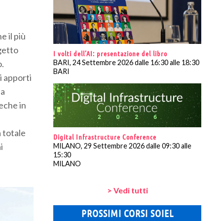
 il più
ogetto
I volti dell’AI: presentazione del libro
o.
BARI, 24 Settembre 2026 dalle 16:30 alle 18:30
BARI
i apporti
la
ieche in
à totale
Digital Infrastructure Conference
i
MILANO, 29 Settembre 2026 dalle 09:30 alle
15:30
MILANO
> Vedi tutti
PROSSIMI CORSI SOIEL