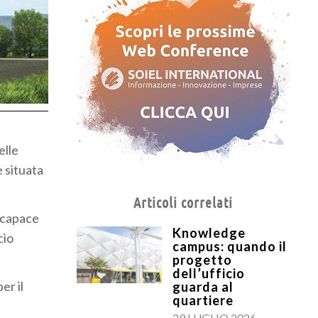
elle
e situata
Articoli correlati
, capace
Knowledge
cio
campus: quando il
progetto
dell’ufficio
er il
guarda al
quartiere
29 LUGLIO 2026