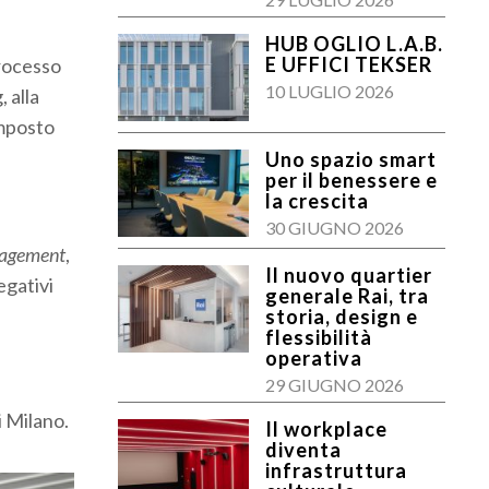
HUB OGLIO L.A.B.
E UFFICI TEKSER
processo
10 LUGLIO 2026
 alla
omposto
Uno spazio smart
per il benessere e
la crescita
30 GIUGNO 2026
anagement
,
Il nuovo quartier
egativi
generale Rai, tra
storia, design e
flessibilità
operativa
29 GIUGNO 2026
i Milano.
Il workplace
diventa
infrastruttura