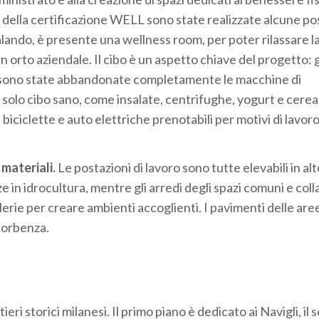
 della certificazione WELL sono state realizzate alcune po
dalando, è presente una wellness room, per poter rilassare 
 un orto aziendale. Il cibo è un aspetto chiave del progetto: 
ici sono state abbandonate completamente le macchine di
 solo cibo sano, come insalate, centrifughe, yogurt e cereal
biciclette e auto elettriche prenotabili per motivi di lavoro
 materiali.
Le postazioni di lavoro sono tutte elevabili in alt
in idrocultura, mentre gli arredi degli spazi comuni e coll
lerie per creare ambienti accoglienti. I pavimenti delle aree
sorbenza.
ieri storici milanesi. Il primo piano è dedicato ai Navigli, il