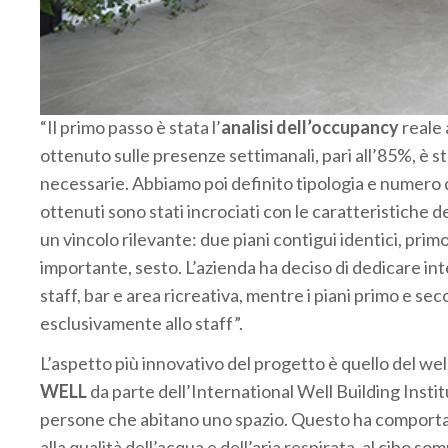
“Il primo passo è stata l’
analisi dell’occupancy
reale 
ottenuto sulle presenze settimanali, pari all’85%, è st
necessarie. Abbiamo poi definito tipologia e numero d
ottenuti sono stati incrociati con le caratteristiche deg
un vincolo rilevante: due piani contigui identici, prim
importante, sesto. L’azienda ha deciso di dedicare inte
staff, bar e area ricreativa, mentre i piani primo e s
esclusivamente allo staff”.
L’aspetto più innovativo del progetto è quello del wel
WELL
da parte dell’International Well Building Insti
persone che abitano uno spazio. Questo ha comportato
alla qualità dell’acqua e dell’aria respirata, al cibo so