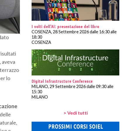
I volti dell’AI: presentazione del libro
COSENZA, 28 Settembre 2026 dalle 16:30 alle
 dato
18:30
COSENZA
isultati
a, aveva
 terrazzo
er lo
Digital Infrastructure Conference
MILANO, 29 Settembre 2026 dalle 09:30 alle
15:30
MILANO
icazione
> Vedi tutti
delle
aturale,
PROSSIMI CORSI SOIEL
sico e