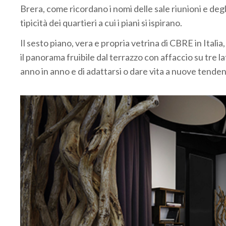
Brera, come ricordano i nomi delle sale riunioni e degl
tipicità dei quartieri a cui i piani si ispirano.
Il sesto piano, vera e propria vetrina di CBRE in Italia
il panorama fruibile dal terrazzo con affaccio su tre lat
anno in anno e di adattarsi o dare vita a nuove tende