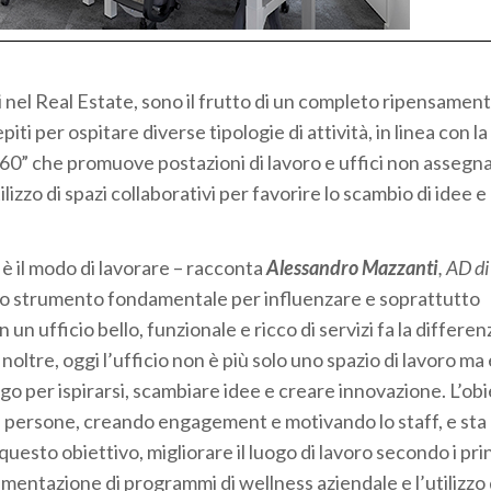
ti nel Real Estate, sono il frutto di un completo ripensamen
ti per ospitare diverse tipologie di attività, in linea con la
0” che promuove postazioni di lavoro e uffici non assegna
izzo di spazi collaborativi per favorire lo scambio di idee e 
 è il modo di lavorare – racconta
Alessandro Mazzanti
, AD d
uno strumento fondamentale per influenzare e soprattutto
n un ufficio bello, funzionale e ricco di servizi fa la differe
Inoltre, oggi l’ufficio non è più solo uno spazio di lavoro ma
uogo per ispirarsi, scambiare idee e creare innovazione. L’ob
lle persone, creando engagement e motivando lo staff, e sta
sto obiettivo, migliorare il luogo di lavoro secondo i prin
lementazione di programmi di wellness aziendale e l’utilizzo 