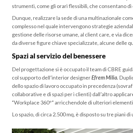
strumenti, come gli orari flessibili, che consentano di 
Dunque, realizzare la sede di una multinazionale come
complesso nel quale intervengono strategie aziendali a
gestione delle risorse umane, al client care, e via d
da diverse figure chiave specializzate, alcune delle q
Spazi al servizio del benessere
Del progettazione si è occupato il team di CBRE gui
col supporto dell’interior designer
Efrem Milia.
Duplic
dello spazio di lavoro occupato in precedenza (sovraf
collaborative e di spazi per i clienti) dall’altro appli
“Workplace 360°” arricchendole di ulteriori elementi 
Lo spazio, di circa 2.500 mq, è disposto su tre piani di