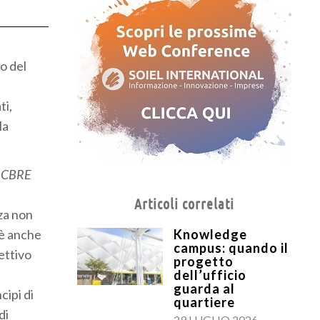
to del
ti,
la
i CBRE
Articoli correlati
nza non
 è anche
Knowledge
campus: quando il
iettivo
progetto
dell’ufficio
guarda al
cipi di
quartiere
di
29 LUGLIO 2026