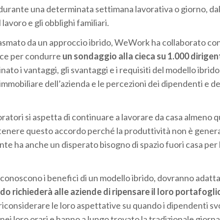
durante una determinata settimana lavorativa o giorno, da
lavoro e gli obblighi familiari.
plasmato da un approccio ibrido, WeWork ha collaborato con
nce per condurre
un sondaggio alla cieca su 1.000 dirigen
ato i vantaggi, gli svantaggi e i requisiti del modello ibrido
a immobiliare dell’azienda e le percezioni dei dipendenti e de
oratori si aspetta di continuare a lavorare da casa almeno 
ostenere questo accordo perché la produttività non è gene
gente ha anche un disperato bisogno di spazio fuori casa per
iconoscono i benefici di un modello ibrido, dovranno adatta
ido richiederà alle aziende di ripensare il loro portafogli
considerare le loro aspettative su quando i dipendenti svo
 nei loro orari e hanno a lungo trovato la tradizionale giorn