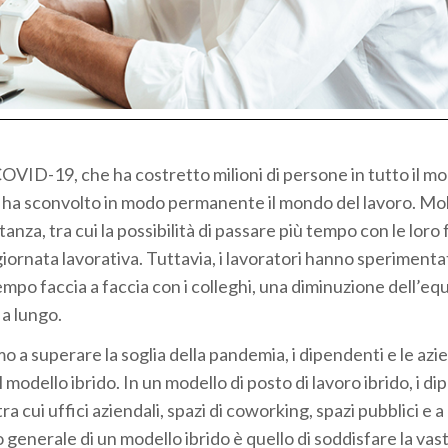
 COVID-19, che ha costretto milioni di persone in tutto il m
 ha sconvolto in modo permanente il mondo del lavoro. Mol
nza, tra cui la possibilità di passare più tempo con le loro 
giornata lavorativa. Tuttavia, i lavoratori hanno sperimenta
mpo faccia a faccia con i colleghi, una diminuzione dell’equ
 a lungo.
a superare la soglia della pandemia, i dipendenti e le azie
 modello ibrido. In un modello di posto di lavoro ibrido, i d
tra cui uffici aziendali, spazi di coworking, spazi pubblici e a
 generale di un modello ibrido è quello di soddisfare la vas