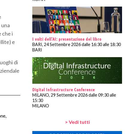
e
e una
 che i
I volti dell’AI: presentazione del libro
lite) e
BARI, 24 Settembre 2026 dalle 16:30 alle 18:30
BARI
luoghi di
aziendale
Digital Infrastructure Conference
MILANO, 29 Settembre 2026 dalle 09:30 alle
15:30
MILANO
one,
> Vedi tutti