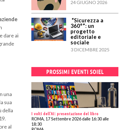
24 GIUGNO 2026
 aziende
“Sicurezza a
360°”: un
n
progetto
e dare ai
editoriale e
sociale
 grande
3 DICEMBRE 2025
PROSSIMI EVENTI SOIEL
in una
la sua
ù della
I volti dell’AI: presentazione del libro
19.
ROMA, 17 Settembre 2026 dalle 16:30 alle
18:30
ore al
ROMA