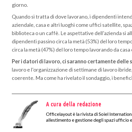
giorno.
Quando si tratta di dove lavorano, i dipendenti inten
aziendale, casa e altri luoghi come uffici satellite, sp
biblioteca o un caffè. Le aspettative dell’azienda si a
dipendenti passino circa la metà (53%) del loro tempo i
circa la metà (47%) del loro tempo lavorando da casa o
Per i datori di lavoro, ci saranno certamente delle s
lavoro e l’organizzazione di settimane di lavoro ibrid
coerente. Ma come ha rivelato il sondaggio, i benefici
A cura della redazione
Officelayout è la rivista di Soiel Internatio
allestimento e gestione degli spazi ufficio e 