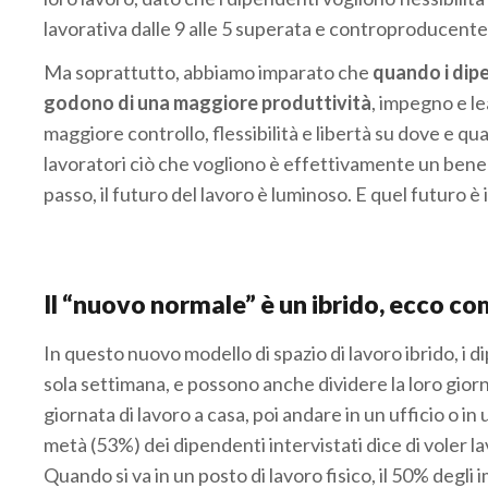
lavorativa dalle 9 alle 5 superata e controproducente p
Ma soprattutto, abbiamo imparato che
quando i dipe
godono di una maggiore produttività
, impegno e lea
maggiore controllo, flessibilità e libertà su dove e q
lavoratori ciò che vogliono è effettivamente un bene p
passo, il futuro del lavoro è luminoso. E quel futuro è 
.
Il “nuovo normale” è un ibrido, ecco co
In questo nuovo modello di spazio di lavoro ibrido, i d
sola settimana, e possono anche dividere la loro giorna
giornata di lavoro a casa, poi andare in un ufficio o in 
metà (53%) dei dipendenti intervistati dice di voler 
Quando si va in un posto di lavoro fisico, il 50% degl