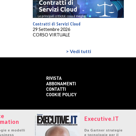
Contratti di Servizi Cloud
29 Settembre 2026
CORSO VIRTUALE
> Vedi tutti
RIVISTA
ABBONAMENTI
CONTATTI
COOKIE POLICY
ce
Executive.IT
mation
gie e modelli
Da Gartner strategie
business
e tecnologie per il