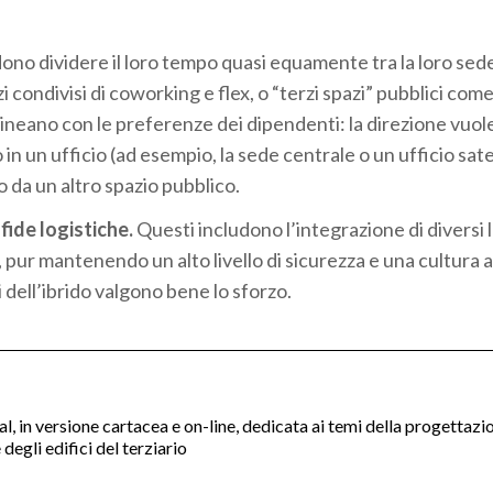
dono dividere il loro tempo quasi equamente tra la loro sed
azi condivisi di coworking e flex, o “terzi spazi” pubblici com
llineano con le preferenze dei dipendenti: la direzione vuole
n un ufficio (ad esempio, la sede centrale o un ufficio satel
 da un altro spazio pubblico.
fide logistiche.
Questi includono l’integrazione di diversi 
e, pur mantenendo un alto livello di sicurezza e una cultura 
 dell’ibrido valgono bene lo sforzo.
nal, in versione cartacea e on-line, dedicata ai temi della progettazi
degli edifici del terziario