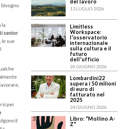
del lavoro
l bisogno
13 LUGLIO 2026
 la
Limitless
Workspace:
ti senior
l’osservatorio
, le sue
internazionale
sulla cultura e il
l
futuro
dell’ufficio
26 GIUGNO 2026
qualche
ralmente
Lombardini22
supera i 50 milioni
 lavorare,
di euro di
fatturato nel
2025
rsi per
24 GIUGNO 2026
o
Libro: “Mollino A-
lgono il
Z”
ata