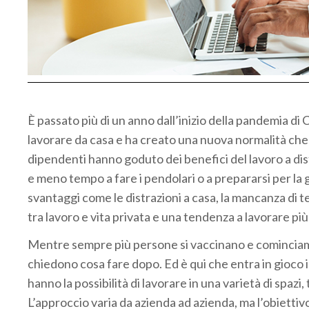
È passato più di un anno dall’inizio della pandemia di
lavorare da casa e ha creato una nuova normalità che
dipendenti hanno goduto dei benefici del lavoro a dista
e meno tempo a fare i pendolari o a prepararsi per la 
svantaggi come le distrazioni a casa, la mancanza di te
tra lavoro e vita privata e una tendenza a lavorare più
Mentre sempre più persone si vaccinano e cominciamo 
chiedono cosa fare dopo. Ed è qui che entra in gioco il
hanno la possibilità di lavorare in una varietà di spazi, 
L’approccio varia da azienda ad azienda, ma l’obiettivo