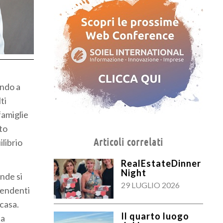
ondo a
ti
famiglie
to
Articoli correlati
ilibrio
RealEstateDinner
Night
nde si
29 LUGLIO 2026
ipendenti
 casa.
Il quarto luogo
ta