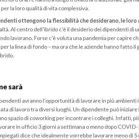
er la loro qualità di vita complessiva.
ndenti ottengono la flessibilità che desiderano, le loro
ltà. Al centro dell’ibrido c’è il desiderio dei dipendenti di u
uando lavorano. Forse c’è voluta una pandemia per capire ch
er la linea di fondo – ma ora che le aziende hanno fatto il
ibrido.
me sarà
ipendenti avranno l’opportunità di lavorare in più ambienti 
ta di lavoro tra diversi luoghi. Un dipendente può iniziare 
uno spazio di coworking per incontrare i colleghi. Infatti, pi
lavorare in ufficio 3 giorni a settimana o meno dopo COVID-
i impiegati dice che idealmente vorrebbe lavorare meno di 5 