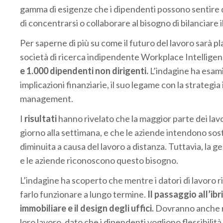
gamma di esigenze che i dipendenti possono sentire 
di concentrarsi o collaborare al bisogno di bilanciare il 
Per saperne di più su come il futuro del lavoro sarà 
società di ricerca indipendente Workplace Intellige
e 1.000 dipendenti non dirigenti.
L’indagine ha esamin
implicazioni finanziarie, il suo legame con la strategi
management.
I
risultati
hanno rivelato che la maggior parte dei lav
giorno alla settimana, e che le aziende intendono s
diminuita a causa del lavoro a distanza. Tuttavia, la 
e le aziende riconoscono questo bisogno.
L’indagine ha scoperto che mentre i datori di lavoro r
farlo funzionare a lungo termine.
Il passaggio all’ibr
immobiliare e il design degli uffici.
Dovranno anche ri
loro lavoro, dato che i dipendenti vogliono flessibilità