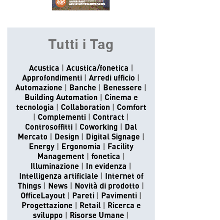
Tutti i Tag
Acustica
Acustica/fonetica
Approfondimenti
Arredi ufficio
Automazione
Banche
Benessere
Building Automation
Cinema e
tecnologia
Collaboration
Comfort
Complementi
Contract
Controsoffitti
Coworking
Dal
Mercato
Design
Digital Signage
Energy
Ergonomia
Facility
Management
fonetica
Illuminazione
In evidenza
Intelligenza artificiale
Internet of
Things
News
Novità di prodotto
OfficeLayout
Pareti
Pavimenti
Progettazione
Retail
Ricerca e
sviluppo
Risorse Umane