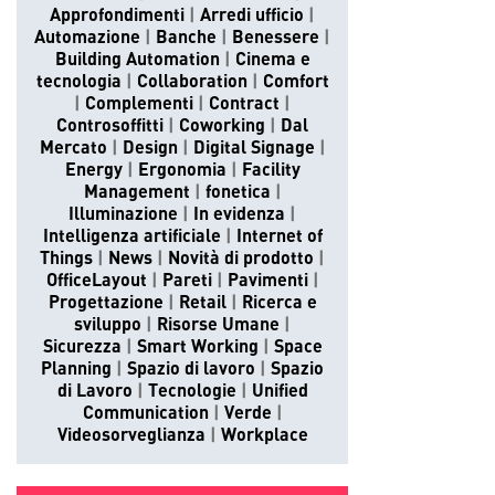
Approfondimenti
Arredi ufficio
Automazione
Banche
Benessere
Building Automation
Cinema e
tecnologia
Collaboration
Comfort
Complementi
Contract
Controsoffitti
Coworking
Dal
Mercato
Design
Digital Signage
Energy
Ergonomia
Facility
Management
fonetica
Illuminazione
In evidenza
Intelligenza artificiale
Internet of
Things
News
Novità di prodotto
OfficeLayout
Pareti
Pavimenti
Progettazione
Retail
Ricerca e
sviluppo
Risorse Umane
Sicurezza
Smart Working
Space
Planning
Spazio di lavoro
Spazio
di Lavoro
Tecnologie
Unified
Communication
Verde
Videosorveglianza
Workplace