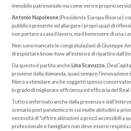
immobile patrimoniale ma come vero e proprio servizio
Antonio Napoleone
(Presidente Europa Risorse) con 
pubblico presente ad allargare i propri spazi di rifl
non portare a casa il lavoro, ma il benessere di una cas
Non sono mancate le congratulazioni di Giuseppe Amit
di esportare know-how all'estero e di ripartire dall'i
Da questo è partita anche
Lina Scavuzzo
, DeaCapita
proviene dalla domanda, quasi sempre l'innovazione è i
filiera a stimolare anche soggetti spesso conservatori
in grado di migliorare efficienza ed efficacia del Real 
Tutto confermato anche dalla presenza e dall’interv
scenario post pandemico in cui molte abitudini e prior
necessità di “offrire abitazioni a prezzi accessibili a 
professionale e famigliare non deve essere respinta al d