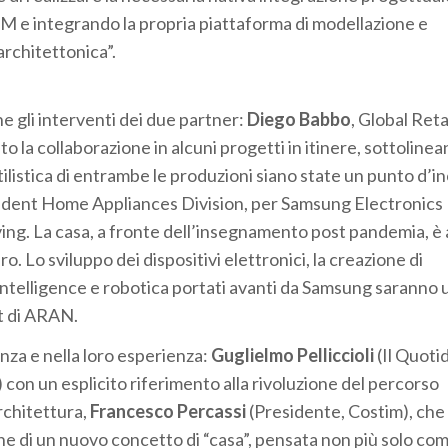
BIM e integrando la propria piattaforma di modellazione e
architettonica”.
e gli interventi dei due partner:
Diego Babbo
, Global Reta
la collaborazione in alcuni progetti in itinere, sottoline
stilistica di entrambe le produzioni siano state un punto d’i
sident Home Appliances Division, per Samsung Electronics I
iving. La casa, a fronte dell’insegnamento post pandemia, è 
ro. Lo sviluppo dei dispositivi elettronici, la creazione di
al intelligence e robotica portati avanti da Samsung saranno 
ct di ARAN.
enza e nella loro esperienza:
Guglielmo Pelliccioli
(Il Quoti
con un esplicito riferimento alla rivoluzione del percorso
architettura,
Francesco Percassi
(Presidente, Costim), che 
e di un nuovo concetto di “casa”, pensata non più solo co