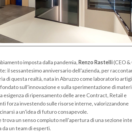
ambiamento imposta dalla pandemia,
Renzo Rastelli
(CEO &
: il sessantesimo anniversario dell’azienda, per racconta
oria di questa realtà, nata in Abruzzo come laboratorio artig
e fondato sull’innovazione e sulla sperimentazione di materia
ta esigenza di ripensamento delle aree Contract, Retail e
nti forza investendo sulle risorse interne, valorizzandone
cinarsi a un’idea di futuro consapevole.
e trova un senso compiuto nell’apertura di una sezione in
 da un team di esperti.