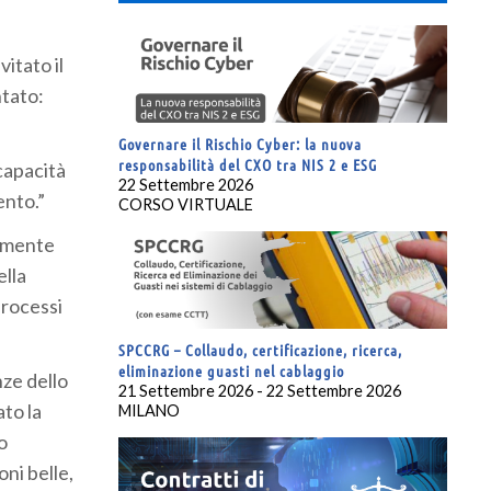
itato il
ntato:
Governare il Rischio Cyber: la nuova
responsabilità del CXO tra NIS 2 e ESG
capacità
22 Settembre 2026
ento.”
CORSO VIRTUALE
ramente
ella
processi
SPCCRG – Collaudo, certificazione, ricerca,
eliminazione guasti nel cablaggio
nze dello
21 Settembre 2026 - 22 Settembre 2026
ato la
MILANO
o
oni belle,