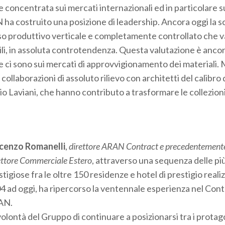
 concentrata sui mercati internazionali ed in particolare 
 ha costruito una posizione di leadership. Ancora oggi la s
sso produttivo verticale e completamente controllato che va
ili, in assoluta controtendenza. Questa valutazione è ancor
e ci sono sui mercati di approvvigionamento dei materiali.
llaborazioni di assoluto rilievo con architetti del calibro 
io Laviani, che hanno contributo a trasformare le collezi
cenzo Romanelli
,
direttore ARAN Contract e precedentement
ettore Commerciale Estero
, attraverso una sequenza delle pi
tigiose fra le oltre 150 residenze e hotel di prestigio realiz
4 ad oggi, ha ripercorso la ventennale esperienza nel Cont
AN.
volontà del Gruppo di continuare a posizionarsi tra i protago