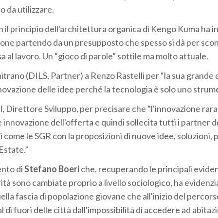
 da utilizzare.
il principio dell'architettura organica di Kengo Kuma ha inv
essione partendo da un presupposto che spesso si dà per sco
a al lavoro. Un “gioco di parole” sottile ma molto attuale.
rano (DILS, Partner) a Renzo Rastelli per “la sua grande 
nnovazione delle idee perché la tecnologia è solo uno strum
l, Direttore Sviluppo, per precisare che “l'innovazione ra
nnovazione dell'offerta e quindi sollecita tutti i partner d
 come le SGR con la proposizioni di nuove idee, soluzioni, 
Estate.”
ento di
Stefano Boeri
che, recuperando le principali evide
ità sono cambiate proprio a livello sociologico, ha evidenzi
quella fascia di popolazione giovane che all'inizio del percors
i fuori delle città dall'impossibilità di accedere ad abitazi