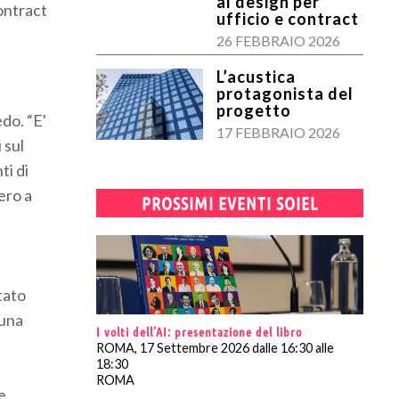
al design per
ontract
ufficio e contract
26 FEBBRAIO 2026
L’acustica
protagonista del
progetto
edo. “E'
17 FEBBRAIO 2026
 sul
i di
ero a
PROSSIMI EVENTI SOIEL
ato
 una
I volti dell’AI: presentazione del libro
ROMA, 17 Settembre 2026 dalle 16:30 alle
18:30
ROMA
e