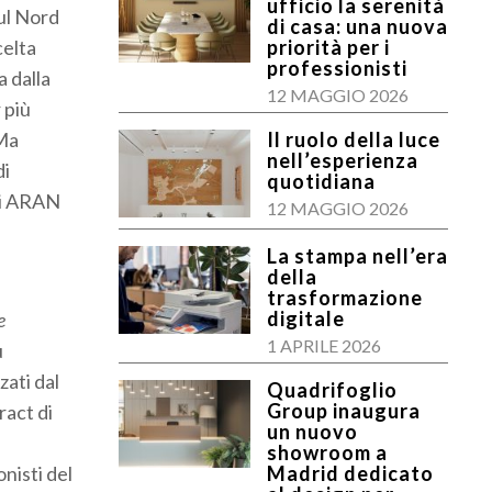
ufficio la serenità
sul Nord
di casa: una nuova
celta
priorità per i
professionisti
 dalla
12 MAGGIO 2026
 più
 Ma
Il ruolo della luce
nell’esperienza
di
quotidiana
oni ARAN
12 MAGGIO 2026
La stampa nell’era
della
trasformazione
digitale
e
1 APRILE 2026
ù
zati dal
Quadrifoglio
Group inaugura
ract di
un nuovo
showroom a
nisti del
Madrid dedicato