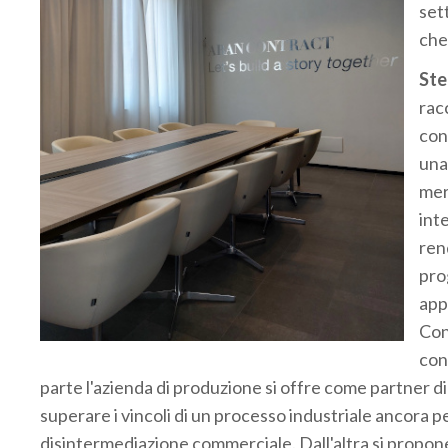
set
che
Ste
rac
con
una
mer
int
ren
pro
app
Con
con
parte l'azienda di produzione si offre come partner di
superare i vincoli di un processo industriale ancora pe
disintermediazione commerciale. Dall'altra si propone