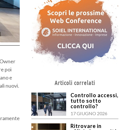
 Owner
re poi
iano e
Articoli correlati
li nuovi.
Controllo accessi,
tutto sotto
controllo?
17 GIUGNO 2026
teramente
Ritrovare in