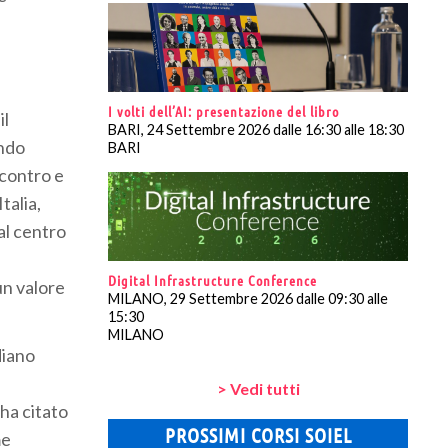
I volti dell’AI: presentazione del libro
il
BARI, 24 Settembre 2026 dalle 16:30 alle 18:30
ando
BARI
ncontro e
talia,
al centro
Digital Infrastructure Conference
un valore
MILANO, 29 Settembre 2026 dalle 09:30 alle
15:30
MILANO
diano
> Vedi tutti
ha citato
PROSSIMI CORSI SOIEL
me