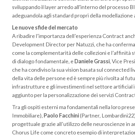
sviluppando il layer arredo all'interno del processo 
adeguandola agli standard propri della modellazione 
Le nuove sfide del mercato
A ribadire l’importanza dell’esperienza Contract anch
Development Director per Natuzzi, che ha confermato 
come la complementarità delle collezioni e l’affinità 
di dialogo fondamentale, e
Daniele Grassi
, Vice Pre
che ha condiviso la sua vision basata sul connected l
della vita delle persone ed è sempre più rivolta al futu
infrastrutture e gli investimenti nel settore artifici
aggiunto per la personalizzazione dei servizi Contra
Tra gli ospiti esterni ma fondamentali nella loro pres
Immobiliare),
Paolo Facchini
(Partner, Lombardini22) 
progettuale grazie all’utilizzo delle neuroscienze in 
Chorus Life come concreto esempio di interpretazion