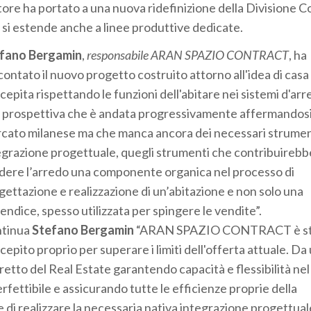
tore ha portato a una nuova ridefinizione della Divisione C
 si estende anche a linee produttive dedicate.
fano Bergamin
,
responsabile ARAN SPAZIO CONTRACT
, ha
contato il nuovo progetto costruito attorno all'idea di casa
cepita rispettando le funzioni dell'abitare nei sistemi d'arr
 prospettiva che è andata progressivamente affermandosi
cato milanese ma che manca ancora dei necessari strument
egrazione progettuale, quegli strumenti che contribuirebb
dere l’arredo una componente organica nel processo di
gettazione e realizzazione di un’abitazione e non solo una
endice, spesso utilizzata per spingere le vendite”.
tinua
Stefano Bergamin
“ARAN SPAZIO CONTRACT è st
cepito proprio per superare i limiti dell'offerta attuale. Da
retto del Real Estate garantendo capacità e flessibilità nel
rfettibile e assicurando tutte le efficienze proprie della
 di realizzare la necessaria nativa integrazione progettual