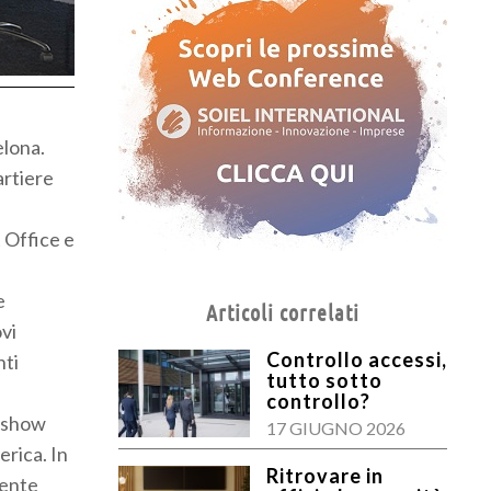
elona.
artiere
 Office e
e
Articoli correlati
vi
Controllo accessi,
nti
tutto sotto
controllo?
o show
17 GIUGNO 2026
erica. In
Ritrovare in
mente