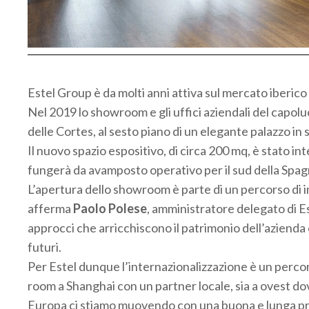
Estel Group è da molti anni attiva sul mercato iberico 
Nel 2019 lo showroom e gli uffici aziendali del capolu
delle Cortes, al sesto piano di un elegante palazzo in st
Il nuovo spazio espositivo, di circa 200 mq, è stato 
fungerà da avamposto operativo per il sud della Spag
L’apertura dello showroom è parte di un percorso di 
afferma
Paolo Polese
, amministratore delegato di E
approcci che arricchiscono il patrimonio dell’azienda
futuri.
Per Estel dunque l’internazionalizzazione è un percor
room a Shanghai con un partner locale, sia a ovest d
Europa ci stiamo muovendo con una buona e lunga pre