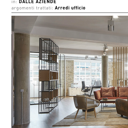
in:
DALLE AZIENDE
argomenti trattati:
Arredi ufficio