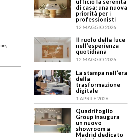
ufficio la serenità
di casa: una nuova
priorità per i
professionisti
12 MAGGIO 2026
Il ruolo della luce
one,
nell’esperienza
quotidiana
12 MAGGIO 2026
La stampa nell’era
della
trasformazione
digitale
1 APRILE 2026
Quadrifoglio
Group inaugura
un nuovo
showroom a
Madrid dedicato