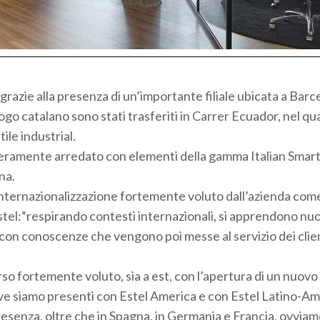
grazie alla presenza di un’importante filiale ubicata a Barc
ogo catalano sono stati trasferiti in Carrer Ecuador, nel qu
ile industrial.
interamente arredato con elementi della gamma Italian Smart
na.
internazionalizzazione fortemente voluto dall’azienda com
stel:“respirando contesti internazionali, si apprendono nuo
 con conoscenze che vengono poi messe al servizio dei clie
so fortemente voluto, sia a est, con l’apertura di un nuov
ove siamo presenti con Estel America e con Estel Latino-Am
senza, oltre che in Spagna, in Germania e Francia, ovvia