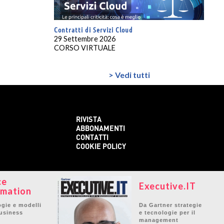
Contratti di Servizi Cloud
29 Settembre 2026
CORSO VIRTUALE
> Vedi tutti
RIVISTA
ABBONAMENTI
CONTATTI
COOKIE POLICY
ce
Executive.IT
mation
gie e modelli
Da Gartner strategie
business
e tecnologie per il
e
management