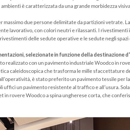
i ambienti è caratterizzata da una grande morbidezza visiva
 per massimo due persone delimitate da partizioni vetrate. La
nte lavorativo, con colori neutri e rilassanti. I rivestimenti 
i rivestimenti delle sedute operative e le sedute negli spazi 
entazioni, selezionate in funzione della destinazione d
 stato realizzato con un pavimento industriale Woodco in rove
tetica caleidoscopica che trasforma le mille sfaccettature d
ll’operatività, è stato preferito un pavimento tessile per l
oli uffici un pavimento resistente al traffico e all’usura. So
quet in rovere Woodco a spina ungherese corta, che conferis