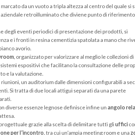
rcato da un vuoto a tripla altezza al centro del quale si st
o aziendale retroilluminato che diviene punto di riferimento
e degli eventi periodici di presentazione dei prodotti, si
tenza e i fronti in resina cementizia spatolata a mano che ri
bianco avorio.
wroom
, organizzato per valorizzare al meglio le collezioni di
 sistemi espositivi che facilitano la consultazione delle pro
to e la valutazione.
la riunioni, un auditorium dalle dimensioni configurabili a s
ti. Si tratta di due locali attigui separati da una parete
arati.
i con diverse essenze legnose definisce infine un
angolo rel
attesa.
ogettuale grazie alla scelta di delimitare tutti gli
uffici
co
zone per l’incontro
, tra cui un’ampia meeting room e una
z