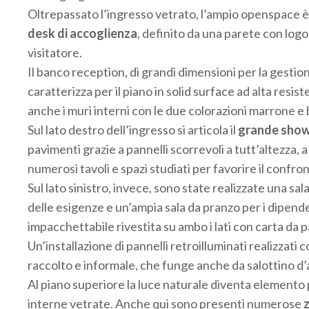
Oltrepassato l’ingresso vetrato, l’ampio openspace è ma
desk di accoglienza
, definito da una parete con log
visitatore.
Il banco reception, di grandi dimensioni per la gestion
caratterizza per il piano in solid surface ad alta resis
anche i muri interni con le due colorazioni marrone e 
Sul lato destro dell’ingresso si articola il
grande sho
pavimenti grazie a pannelli scorrevoli a tutt’altezza, a
numerosi tavoli e spazi studiati per favorire il confron
Sul lato sinistro, invece, sono state realizzate una sa
delle esigenze e un’ampia sala da pranzo per i dipenden
impacchettabile rivestita su ambo i lati con carta da p
Un’installazione di pannelli retroilluminati realizzat
raccolto e informale, che funge anche da salottino d’
Al piano superiore la luce naturale diventa elemento pr
interne vetrate. Anche qui sono presenti numerose