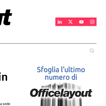
in
na sede