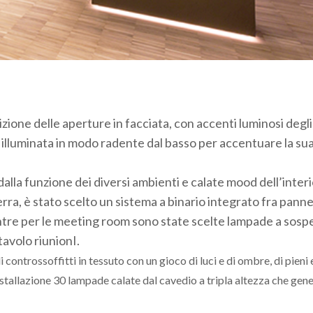
zione delle aperture in facciata, con accenti luminosi degli
e illuminata in modo radente dal basso per accentuare la su
dalla funzione dei diversi ambienti e calate mood dell’inter
ra, è stato scelto un sistema a binario integrato fra pannel
entre per le meeting room sono state scelte lampade a sos
tavolo riunionI.
i controssoffitti in tessuto con un gioco di luci e di ombre, di pieni e
nstallazione 30 lampade calate dal cavedio a tripla altezza che gen