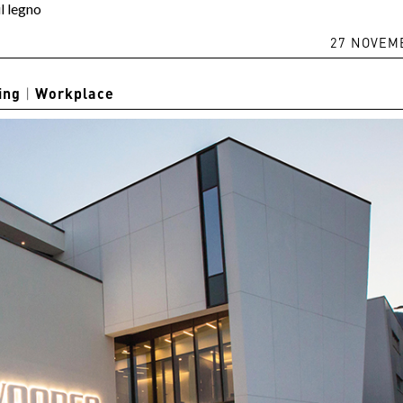
il legno
27 NOVEM
ing
|
Workplace