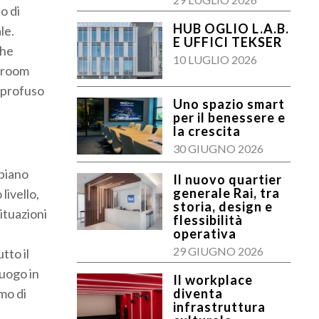
o di
HUB OGLIO L.A.B.
le.
E UFFICI TEKSER
che
10 LUGLIO 2026
owroom
o profuso
Uno spazio smart
per il benessere e
la crescita
30 GIUGNO 2026
 piano
Il nuovo quartier
generale Rai, tra
livello,
storia, design e
ituazioni
flessibilità
operativa
29 GIUGNO 2026
tto il
luogo in
Il workplace
mo di
diventa
infrastruttura