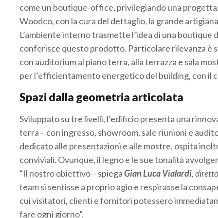
come un boutique-office, privilegiando una progettazi
Woodco, con la cura del dettaglio, la grande artigiana
L’ambiente interno trasmette l’idea di una boutique d
conferisce questo prodotto. Particolare rilevanza è 
con auditorium al piano terra, alla terrazza e sala m
per l’efficientamento energetico del building, con il c
Spazi dalla geometria articolata
Sviluppato su tre livelli, l’edificio presenta una rinno
terra – con ingresso, showroom, sale riunioni e auditoriu
dedicato alle presentazioni e alle mostre, ospita inolt
conviviali. Ovunque, il legno e le sue tonalità avvolge
“Il nostro obiettivo – spiega
Gian Luca Vialardi
, diret
team si sentisse a proprio agio e respirasse la consap
cui visitatori, clienti e fornitori potessero immediat
fare ogni giorno”.