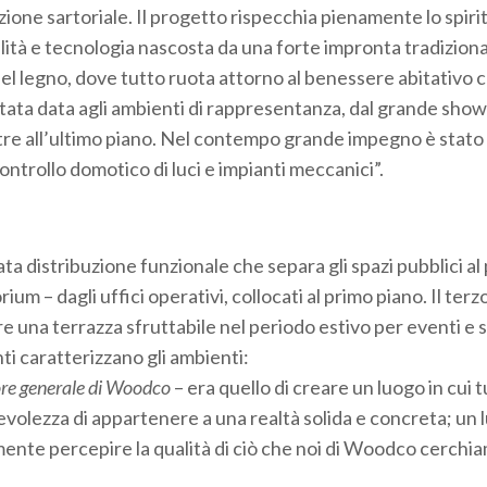
one sartoriale. Il progetto rispecchia pienamente lo spirit
lità e tecnologia nascosta da una forte impronta tradiziona
el legno, dove tutto ruota attorno al benessere abitativo 
stata data agli ambienti di rappresentanza, dal grande sh
ostre all’ultimo piano. Nel contempo grande impegno è stat
ontrollo domotico di luci e impianti meccanici”.
vata distribuzione funzionale che separa gli spazi pubblici al
m – dagli uffici operativi, collocati al primo piano. Il terzo 
re una terrazza sfruttabile nel periodo estivo per eventi e s
nti caratterizzano gli ambienti:
tore generale di Woodco
– era quello di creare un luogo in cui tu
evolezza di appartenere a una realtà solida e concreta; un 
amente percepire la qualità di ciò che noi di Woodco cerchia