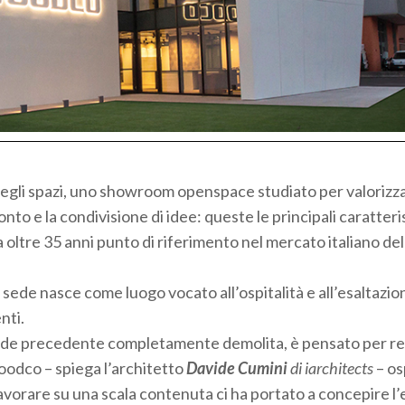
egli spazi, uno showroom openspace studiato per valorizza
onto e la condivisione di idee: queste le principali caratter
ltre 35 anni punto di riferimento nel mercato italiano del
 sede nasce come luogo vocato all’ospitalità e all’esaltazio
nti.
a sede precedente completamente demolita, è pensato per re
oodco – spiega l’architetto
Davide Cumini
di iarchitects
– os
 lavorare su una scala contenuta ci ha portato a concepire l’