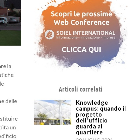
re la
istiche
le
Articoli correlati
ne delle
Knowledge
campus: quando il
progetto
stituire
dell’ufficio
guarda al
pita un
quartiere
edificio
29 LUGLIO 2026