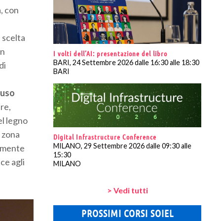
, con
 scelta
in
I volti dell’AI: presentazione del libro
BARI, 24 Settembre 2026 dalle 16:30 alle 18:30
di
BARI
’uso
re,
el legno
a zona
Digital Infrastructure Conference
MILANO, 29 Settembre 2026 dalle 09:30 alle
lamente
15:30
ce agli
MILANO
> Vedi tutti
PROSSIMI CORSI SOIEL