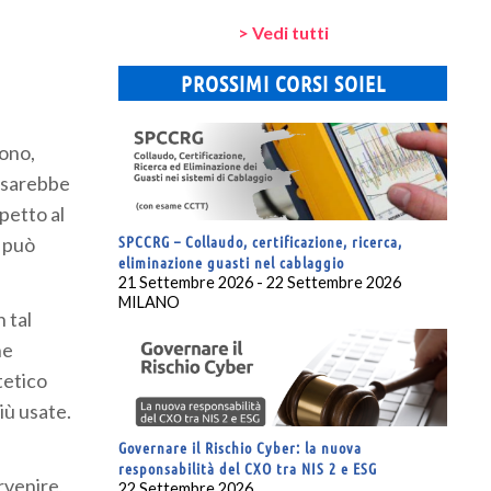
> Vedi tutti
PROSSIMI CORSI SOIEL
vono,
e sarebbe
petto al
SPCCRG – Collaudo, certificazione, ricerca,
) può
eliminazione guasti nel cablaggio
21 Settembre 2026 - 22 Settembre 2026
MILANO
 tal
he
tetico
iù usate.
Governare il Rischio Cyber: la nuova
responsabilità del CXO tra NIS 2 e ESG
rvenire,
22 Settembre 2026