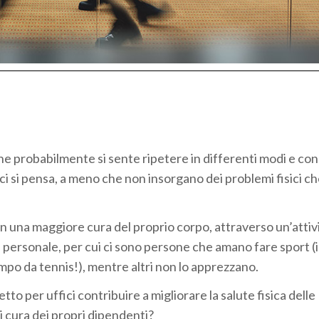
 che probabilmente si sente ripetere in differenti modi e con
 ci si pensa, a meno che non insorgano dei problemi fisici c
 una maggiore cura del proprio corpo, attraverso un’attivi
 personale, per cui ci sono persone che amano fare sport (i
ampo da tennis!), mentre altri non lo apprezzano.
 per uffici contribuire a migliorare la salute fisica delle
 cura dei propri dipendenti?