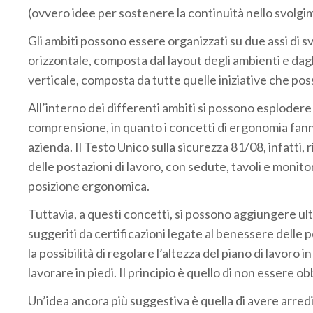
(ovvero idee per sostenere la continuità nello svolgime
Gli ambiti possono essere organizzati su due assi di sv
orizzontale, composta dal layout degli ambienti e dagli 
verticale, composta da tutte quelle iniziative che po
All’interno dei differenti ambiti si possono esplodere gl
comprensione, in quanto i concetti di ergonomia fanno
azienda. Il Testo Unico sulla sicurezza 81/08, infatti
delle postazioni di lavoro, con sedute, tavoli e monito
posizione ergonomica.
Tuttavia, a questi concetti, si possono aggiungere ult
suggeriti da certificazioni legate al benessere dell
la possibilità di regolare l’altezza del piano di lavoro i
lavorare in piedi. Il principio è quello di non essere obb
Un’idea ancora più suggestiva è quella di avere arre