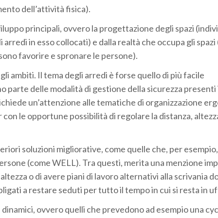
nto dell’attività fisica).
iluppo principali, ovvero la progettazione degli spazi (indiv
arredi in esso collocati) e dalla realtà che occupa gli spazi 
ssono favorire e spronare le persone).
i ambiti. Il tema degli arredi è forse quello di più facile
 parte delle modalità di gestione della sicurezza presenti 
, richiede un’attenzione alle tematiche di organizzazione e
r con le opportune possibilità di regolare la distanza, altez
eriori soluzioni migliorative, come quelle che, per esempio
e persone (come WELL). Tra questi, merita una menzione im
n altezza o di avere piani di lavoro alternativi alla scrivania 
ligati a restare seduti per tutto il tempo in cui si resta in uf
di dinamici, ovvero quelli che prevedono ad esempio una cy