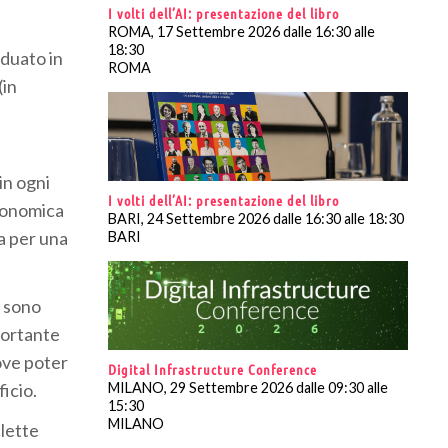
I volti dell’AI: presentazione del libro
ROMA, 17 Settembre 2026 dalle 16:30 alle
18:30
iduato in
ROMA
(in
in ogni
I volti dell’AI: presentazione del libro
rgonomica
BARI, 24 Settembre 2026 dalle 16:30 alle 18:30
za per una
BARI
, sono
portante
dove poter
Digital Infrastructure Conference
ficio.
MILANO, 29 Settembre 2026 dalle 09:30 alle
15:30
MILANO
clette