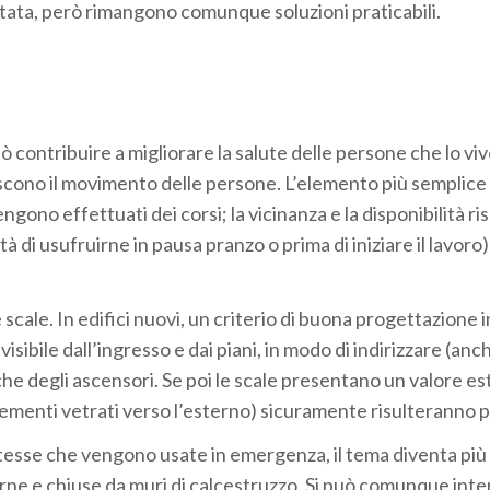
mitata, però rimangono comunque soluzioni praticabili.
ò contribuire a migliorare la salute delle persone che lo vi
iscono il movimento delle persone. L’elemento più semplic
ono effettuati dei corsi; la vicinanza e la disponibilità ris
 di usufruirne in pausa pranzo o prima di iniziare il lavoro
scale. In edifici nuovi, un criterio di buona progettazione in
visibile dall’ingresso e dai piani, in modo di indirizzare (anc
che degli ascensori. Se poi le scale presentano un valore es
ementi vetrati verso l’esterno) sicuramente risulteranno p
le stesse che vengono usate in emergenza, il tema diventa più
rne e chiuse da muri di calcestruzzo. Si può comunque inte