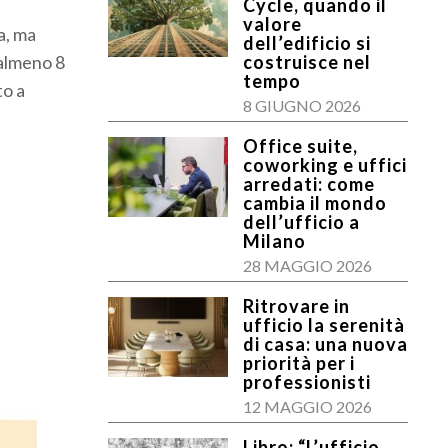
Cycle, quando il
valore
a, ma
dell’edificio si
(almeno 8
costruisce nel
tempo
to a
8 GIUGNO 2026
Office suite,
coworking e uffici
arredati: come
cambia il mondo
dell’ufficio a
Milano
28 MAGGIO 2026
Ritrovare in
ufficio la serenità
di casa: una nuova
priorità per i
professionisti
12 MAGGIO 2026
Libro: “L’ufficio