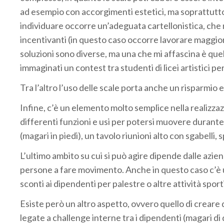
ad esempio con accorgimenti estetici, ma soprattutt
individuare occorre un’adeguata cartellonistica, che 
incentivanti (in questo caso occorre lavorare maggior
soluzioni sono diverse, ma una che mi affascina è quel
immaginati un contest tra studenti di licei artistici per
Tra l’altro l’uso delle scale porta anche un risparmi
Infine, c’è un elemento molto semplice nella realizzazi
differenti funzioni e usi per potersi muovere durant
(magari in piedi), un tavolo riunioni alto con sgabelli, 
L’ultimo ambito su cui si può agire dipende dalle azie
persone a fare movimento. Anche in questo caso c’è u
sconti ai dipendenti per palestre o altre attività sport
Esiste però un altro aspetto, ovvero quello di creare
legate a challenge interne tra i dipendenti (magari di d