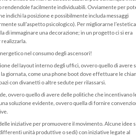
o rendendole facilmente individuabili. Ovviamente per pot
ne indichi la posizione e possibilmente includa messaggi
mente sull’aspetto psicologico). Per migliorarne l’estetica
la di immaginare una decorazione; in un progetto ci si era
 realizzarla.
o energetico nel consumo degli ascensori!
one del layout interno degli uffici, ovvero quello di avere 
e la giornata, come una phone boot dove effettuare le chi
spazi con divanetti o altre sedute per rilassarsi.
nde, ovvero quello di avere delle politiche che incentivano l
na soluzione evidente, ovvero quella di fornire convenzio
ive.
 delle iniziative per promuovere il movimento. Alcune idee 
ifferenti unità produttive o sedi) con iniziative legate al