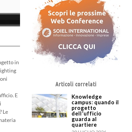
ogetto in
lighting
ioni
Articoli correlati
ficio. E
Knowledge
campus: quando il
i
progetto
? Le
dell’ufficio
guarda al
 materia
quartiere
29 LUGLIO 2026