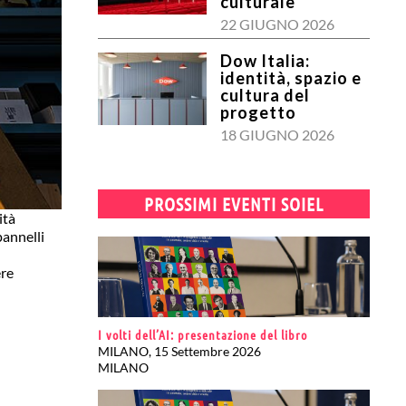
culturale
22 GIUGNO 2026
Dow Italia:
identità, spazio e
cultura del
progetto
18 GIUGNO 2026
PROSSIMI EVENTI SOIEL
ità
pannelli
ere
I volti dell’AI: presentazione del libro
MILANO, 15 Settembre 2026
MILANO