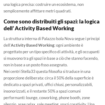
una logica precisa: costruire un ecosistema, non
semplicemente affittare metri quadrati.
Come sono distribuiti gli spazi: la logica
dell’ Activity Based Working
La struttura interna di Palazzo Isola Nova segue i principi
dell’
Activity Based Working
: ogni ambiente è
progettato per un tipo specifico di attività, e gli occupanti
si muovono tra gli spazi in base a ciò che stanno facendo,
non in base a un posto fisso assegnato.
Nei centri Stella33 questa filosofia si traduce in una
proporzione deliberata: circa il 50% della superficie è
dedicato a spazi privati, uffici chiusi, personalizzabili,
insonorizzati, e il restante 50% a spazi comuni
performanti: lounge, coworking, phone booth, zone
silenzio, aree relax, sale meeting, spazi creativity. Una