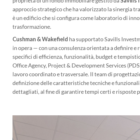
proprietà di un fondo immobiliare gestito da
Savill
approccio strategico che ha valorizzato la sinergia tr
è un edificio che si configura come laboratorio di inn
trasformazione.
Cushman & Wakefield
ha supportato Savills Investm
in opera — con una consulenza orientata a definire e r
specifici di efficienza, funzionalità, budget e tempist
Office Agency, Project & Development Services (PDS)
lavoro coordinato e trasversale. Il team di progettaz
definizione delle caratteristiche tecniche e funzional
dettagliati, al fine di garantire tempi certi e risposte