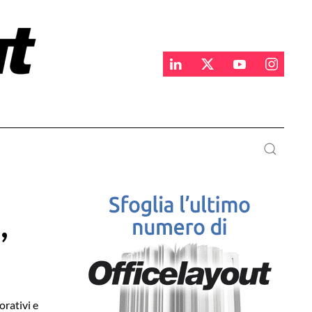
,
orativi e