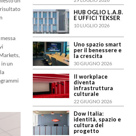
chiesto un
 risultato
HUB OGLIO L.A.B.
in
E UFFICI TEKSER
10 LUGLIO 2026
a messa
Uno spazio smart
vi
per il benessere e
 Markets,
la crescita
 in un
30 GIUGNO 2026
la
Il workplace
programmi
diventa
infrastruttura
culturale
22 GIUGNO 2026
Dow Italia:
identità, spazio e
cultura del
progetto