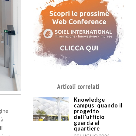
Articoli correlati
Knowledge
campus: quando il
gine
progetto
dell’ufficio
tà
guarda al
di
quartiere
29 LUGLIO 2026