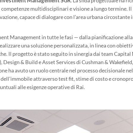
s Investment Management SGR
. La sfida progettuale ha ri
a competenze multidisciplinari e visione a lungo termine. Il
ovazione, capace di dialogare con l’area urbana circostante 
ent Management in tutte le fasi — dalla pianificazione all
ealizzare una soluzione personalizzata, in linea con obietti
iche. Il progetto è stato seguito in sinergia dai team Capital
, Design & Build e Asset Services di Cushman & Wakefield,
ione ha avuto un ruolo centrale nel processo decisionale nel
i dell’immobile attraverso test fit, stime di costo e crono
 puntuali alle esigenze operative di Rai.