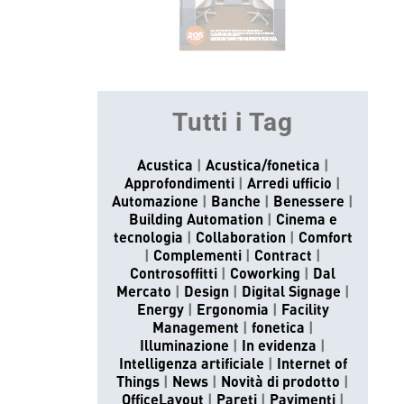
Tutti i Tag
Acustica
Acustica/fonetica
Approfondimenti
Arredi ufficio
Automazione
Banche
Benessere
Building Automation
Cinema e
tecnologia
Collaboration
Comfort
Complementi
Contract
Controsoffitti
Coworking
Dal
Mercato
Design
Digital Signage
Energy
Ergonomia
Facility
Management
fonetica
Illuminazione
In evidenza
Intelligenza artificiale
Internet of
Things
News
Novità di prodotto
OfficeLayout
Pareti
Pavimenti