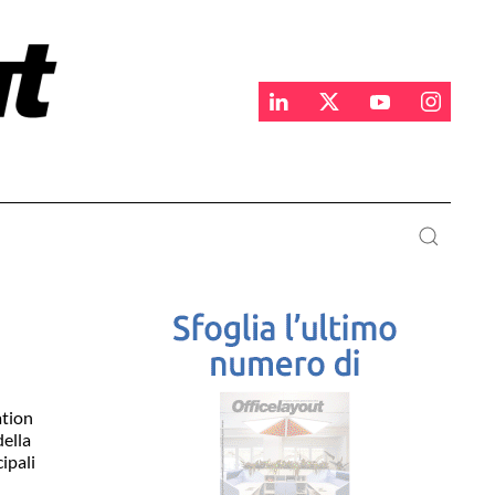
ation
della
ipali