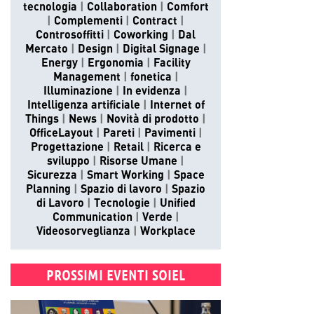
tecnologia
Collaboration
Comfort
Complementi
Contract
Controsoffitti
Coworking
Dal
Mercato
Design
Digital Signage
Energy
Ergonomia
Facility
Management
fonetica
Illuminazione
In evidenza
Intelligenza artificiale
Internet of
Things
News
Novità di prodotto
OfficeLayout
Pareti
Pavimenti
Progettazione
Retail
Ricerca e
sviluppo
Risorse Umane
Sicurezza
Smart Working
Space
Planning
Spazio di lavoro
Spazio
di Lavoro
Tecnologie
Unified
Communication
Verde
Videosorveglianza
Workplace
PROSSIMI EVENTI SOIEL