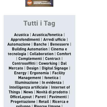
Tutti i Tag
Acustica
Acustica/fonetica
Approfondimenti
Arredi ufficio
Automazione
Banche
Benessere
Building Automation
Cinema e
tecnologia
Collaboration
Comfort
Complementi
Contract
Controsoffitti
Coworking
Dal
Mercato
Design
Digital Signage
Energy
Ergonomia
Facility
Management
fonetica
Illuminazione
In evidenza
Intelligenza artificiale
Internet of
Things
News
Novità di prodotto
OfficeLayout
Pareti
Pavimenti
Progettazione
Retail
Ricerca e
sviluppo
Risorse Umane