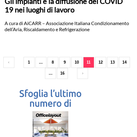
Gli impianti e la diffusione del COVID
19 nei luoghi di lavoro
A cura di AiCARR – Associazione Italiana Condizionamento
dell’Aria, Riscaldamento e Refrigerazione
1
…
8
9
10
11
12
13
14
…
16