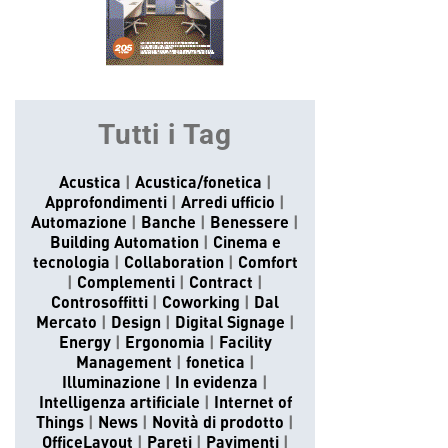
Tutti i Tag
Acustica
Acustica/fonetica
Approfondimenti
Arredi ufficio
Automazione
Banche
Benessere
Building Automation
Cinema e
tecnologia
Collaboration
Comfort
Complementi
Contract
Controsoffitti
Coworking
Dal
Mercato
Design
Digital Signage
Energy
Ergonomia
Facility
Management
fonetica
Illuminazione
In evidenza
Intelligenza artificiale
Internet of
Things
News
Novità di prodotto
OfficeLayout
Pareti
Pavimenti