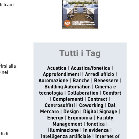
di Icam
Tutti i Tag
rsi alla
Acustica
Acustica/fonetica
o nel
Approfondimenti
Arredi ufficio
Automazione
Banche
Benessere
Building Automation
Cinema e
tecnologia
Collaboration
Comfort
Complementi
Contract
Controsoffitti
Coworking
Dal
Mercato
Design
Digital Signage
Energy
Ergonomia
Facility
Management
fonetica
Illuminazione
In evidenza
i di
Intelligenza artificiale
Internet of