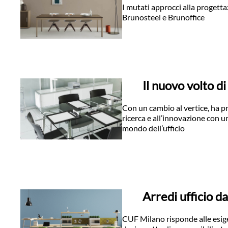
I mutati approcci alla progetta
Brunosteel e Brunoffice
Il nuovo volto di
Con un cambio al vertice, ha pr
ricerca e all’innovazione con un
mondo dell’ufficio
Arredi ufficio d
CUF Milano risponde alle esige