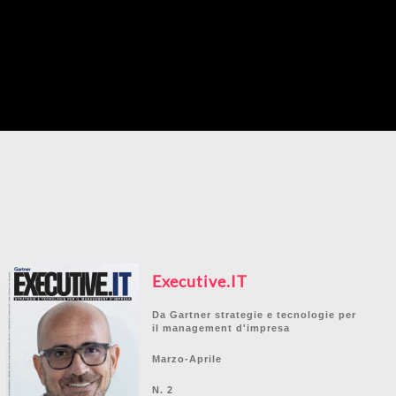
Executive.IT
Da Gartner strategie e tecnologie per
il management d'impresa
Marzo-Aprile
N. 2