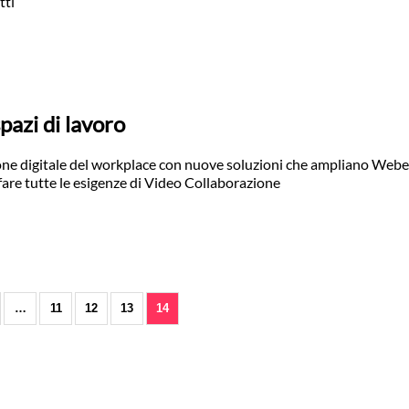
tti
pazi di lavoro
one digitale del workplace con nuove soluzioni che ampliano Webex
fare tutte le esigenze di Video Collaborazione
…
11
12
13
14