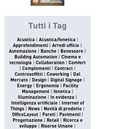
Tutti i Tag
Acustica
Acustica/fonetica
Approfondimenti
Arredi ufficio
Automazione
Banche
Benessere
Building Automation
Cinema e
tecnologia
Collaboration
Comfort
Complementi
Contract
Controsoffitti
Coworking
Dal
Mercato
Design
Digital Signage
Energy
Ergonomia
Facility
Management
fonetica
Illuminazione
In evidenza
Intelligenza artificiale
Internet of
Things
News
Novità di prodotto
OfficeLayout
Pareti
Pavimenti
Progettazione
Retail
Ricerca e
sviluppo
Risorse Umane