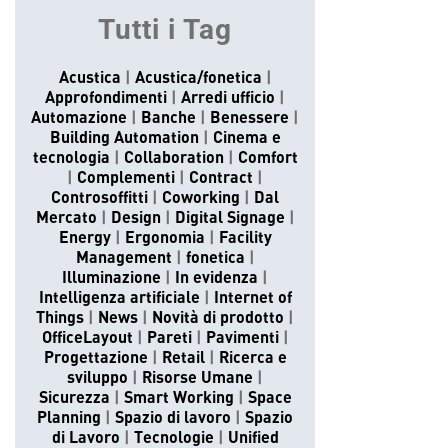
Tutti i Tag
Acustica
Acustica/fonetica
Approfondimenti
Arredi ufficio
Automazione
Banche
Benessere
Building Automation
Cinema e
tecnologia
Collaboration
Comfort
Complementi
Contract
Controsoffitti
Coworking
Dal
Mercato
Design
Digital Signage
Energy
Ergonomia
Facility
Management
fonetica
Illuminazione
In evidenza
Intelligenza artificiale
Internet of
Things
News
Novità di prodotto
OfficeLayout
Pareti
Pavimenti
Progettazione
Retail
Ricerca e
sviluppo
Risorse Umane
Sicurezza
Smart Working
Space
Planning
Spazio di lavoro
Spazio
di Lavoro
Tecnologie
Unified