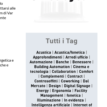
do
ttarsi alle
m di Var
ente
Tutti i Tag
Acustica
Acustica/fonetica
Approfondimenti
Arredi ufficio
rgetica e
Automazione
Banche
Benessere
iche e
Building Automation
Cinema e
tecnologia
Collaboration
Comfort
Complementi
Contract
Controsoffitti
Coworking
Dal
Mercato
Design
Digital Signage
Energy
Ergonomia
Facility
Management
fonetica
Illuminazione
In evidenza
Intelligenza artificiale
Internet of