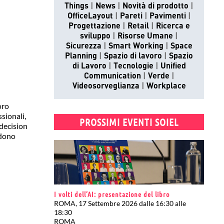
Things
News
Novità di prodotto
OfficeLayout
Pareti
Pavimenti
Progettazione
Retail
Ricerca e
sviluppo
Risorse Umane
Sicurezza
Smart Working
Space
Planning
Spazio di lavoro
Spazio
di Lavoro
Tecnologie
Unified
Communication
Verde
Videosorveglianza
Workplace
oro
sionali,
PROSSIMI EVENTI SOIEL
 decision
edono
I volti dell’AI: presentazione del libro
ROMA, 17 Settembre 2026 dalle 16:30 alle
18:30
ROMA