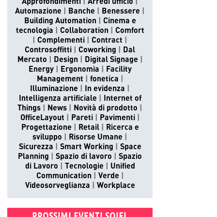
Approfondimenti
Arredi ufficio
Automazione
Banche
Benessere
Building Automation
Cinema e
tecnologia
Collaboration
Comfort
Complementi
Contract
Controsoffitti
Coworking
Dal
Mercato
Design
Digital Signage
Energy
Ergonomia
Facility
Management
fonetica
Illuminazione
In evidenza
Intelligenza artificiale
Internet of
Things
News
Novità di prodotto
OfficeLayout
Pareti
Pavimenti
Progettazione
Retail
Ricerca e
sviluppo
Risorse Umane
Sicurezza
Smart Working
Space
Planning
Spazio di lavoro
Spazio
di Lavoro
Tecnologie
Unified
Communication
Verde
Videosorveglianza
Workplace
PROSSIMI EVENTI SOIEL