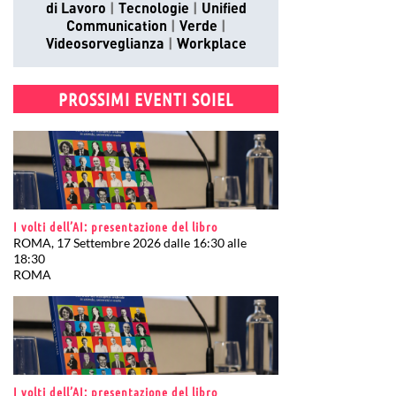
di Lavoro
Tecnologie
Unified
Communication
Verde
Videosorveglianza
Workplace
PROSSIMI EVENTI SOIEL
I volti dell’AI: presentazione del libro
ROMA, 17 Settembre 2026 dalle 16:30 alle
18:30
ROMA
I volti dell’AI: presentazione del libro