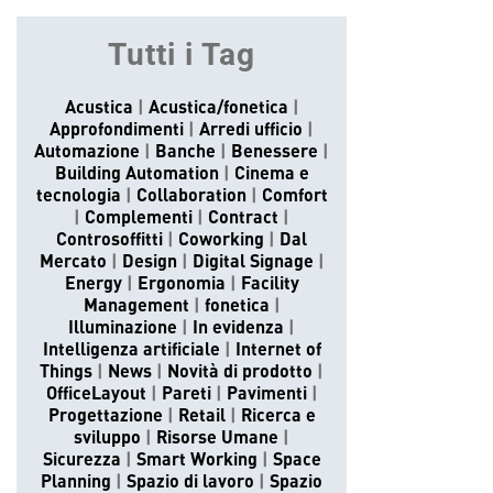
Tutti i Tag
Acustica
Acustica/fonetica
Approfondimenti
Arredi ufficio
Automazione
Banche
Benessere
Building Automation
Cinema e
tecnologia
Collaboration
Comfort
Complementi
Contract
Controsoffitti
Coworking
Dal
Mercato
Design
Digital Signage
Energy
Ergonomia
Facility
Management
fonetica
Illuminazione
In evidenza
Intelligenza artificiale
Internet of
Things
News
Novità di prodotto
OfficeLayout
Pareti
Pavimenti
Progettazione
Retail
Ricerca e
sviluppo
Risorse Umane
Sicurezza
Smart Working
Space
Planning
Spazio di lavoro
Spazio