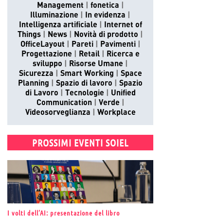
Management
fonetica
Illuminazione
In evidenza
Intelligenza artificiale
Internet of
Things
News
Novità di prodotto
OfficeLayout
Pareti
Pavimenti
Progettazione
Retail
Ricerca e
sviluppo
Risorse Umane
Sicurezza
Smart Working
Space
Planning
Spazio di lavoro
Spazio
di Lavoro
Tecnologie
Unified
Communication
Verde
Videosorveglianza
Workplace
PROSSIMI EVENTI SOIEL
I volti dell’AI: presentazione del libro