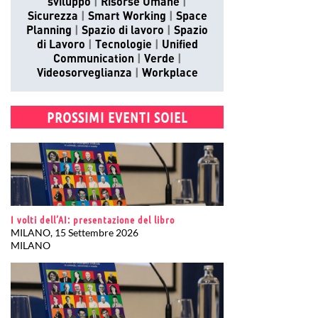
sviluppo
Risorse Umane
Sicurezza
Smart Working
Space
Planning
Spazio di lavoro
Spazio
di Lavoro
Tecnologie
Unified
Communication
Verde
Videosorveglianza
Workplace
PROSSIMI EVENTI SOIEL
I volti dell’AI: presentazione del libro
MILANO, 15 Settembre 2026
MILANO