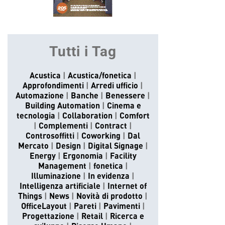
Tutti i Tag
Acustica
Acustica/fonetica
Approfondimenti
Arredi ufficio
Automazione
Banche
Benessere
Building Automation
Cinema e
tecnologia
Collaboration
Comfort
Complementi
Contract
Controsoffitti
Coworking
Dal
Mercato
Design
Digital Signage
Energy
Ergonomia
Facility
Management
fonetica
Illuminazione
In evidenza
Intelligenza artificiale
Internet of
Things
News
Novità di prodotto
OfficeLayout
Pareti
Pavimenti
Progettazione
Retail
Ricerca e