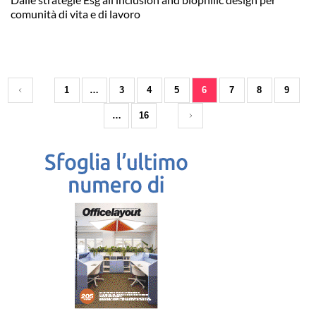
comunità di vita e di lavoro
1
…
3
4
5
6
7
8
9
…
16