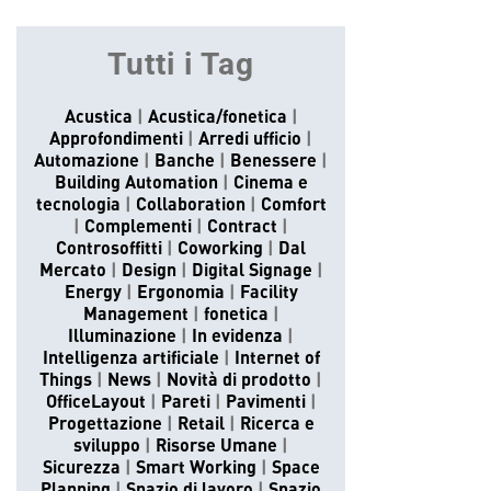
Tutti i Tag
Acustica
Acustica/fonetica
Approfondimenti
Arredi ufficio
Automazione
Banche
Benessere
Building Automation
Cinema e
tecnologia
Collaboration
Comfort
Complementi
Contract
Controsoffitti
Coworking
Dal
Mercato
Design
Digital Signage
Energy
Ergonomia
Facility
Management
fonetica
Illuminazione
In evidenza
Intelligenza artificiale
Internet of
Things
News
Novità di prodotto
OfficeLayout
Pareti
Pavimenti
Progettazione
Retail
Ricerca e
sviluppo
Risorse Umane
Sicurezza
Smart Working
Space