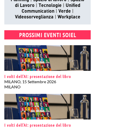
Planning
Spazio di lavoro
Spazio
di Lavoro
Tecnologie
Unified
Communication
Verde
Videosorveglianza
Workplace
PROSSIMI EVENTI SOIEL
I volti dell’AI: presentazione del libro
MILANO, 15 Settembre 2026
MILANO
I volti dell’AI: presentazione del libro