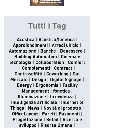
Tutti i Tag
Acustica
Acustica/fonetica
Approfondimenti
Arredi ufficio
Automazione
Banche
Benessere
Building Automation
Cinema e
tecnologia
Collaboration
Comfort
Complementi
Contract
Controsoffitti
Coworking
Dal
Mercato
Design
Digital Signage
Energy
Ergonomia
Facility
Management
fonetica
Illuminazione
In evidenza
Intelligenza artificiale
Internet of
Things
News
Novità di prodotto
OfficeLayout
Pareti
Pavimenti
Progettazione
Retail
Ricerca e
sviluppo
Risorse Umane