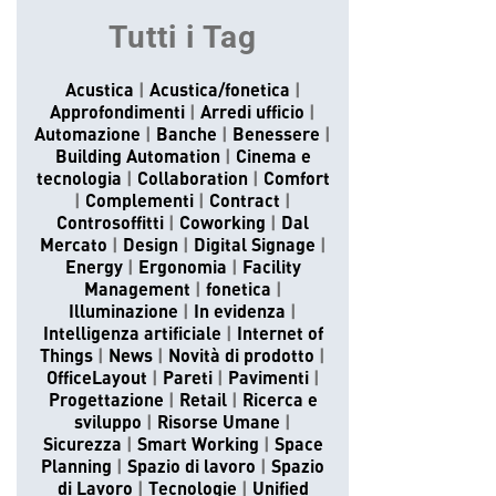
Tutti i Tag
Acustica
Acustica/fonetica
Approfondimenti
Arredi ufficio
Automazione
Banche
Benessere
Building Automation
Cinema e
tecnologia
Collaboration
Comfort
Complementi
Contract
Controsoffitti
Coworking
Dal
Mercato
Design
Digital Signage
Energy
Ergonomia
Facility
Management
fonetica
Illuminazione
In evidenza
Intelligenza artificiale
Internet of
Things
News
Novità di prodotto
OfficeLayout
Pareti
Pavimenti
Progettazione
Retail
Ricerca e
sviluppo
Risorse Umane
Sicurezza
Smart Working
Space
Planning
Spazio di lavoro
Spazio
di Lavoro
Tecnologie
Unified