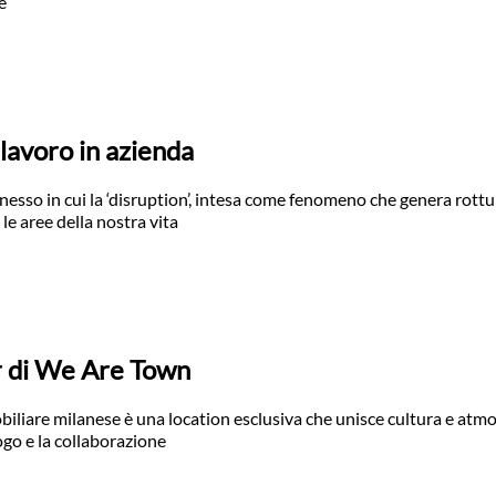
e
 lavoro in azienda
sso in cui la ‘disruption’, intesa come fenomeno che genera rottu
 le aree della nostra vita
ur di We Are Town
iliare milanese è una location esclusiva che unisce cultura e atm
ogo e la collaborazione