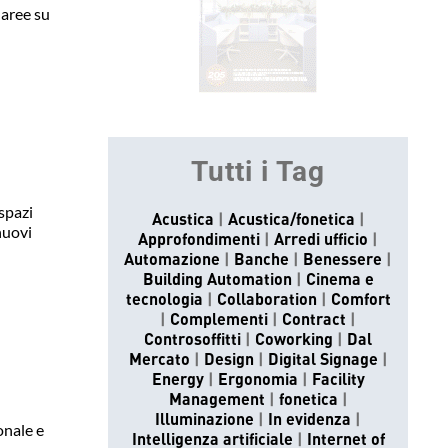
 aree su
Tutti i Tag
 spazi
Acustica
Acustica/fonetica
nuovi
Approfondimenti
Arredi ufficio
Automazione
Banche
Benessere
Building Automation
Cinema e
tecnologia
Collaboration
Comfort
Complementi
Contract
Controsoffitti
Coworking
Dal
Mercato
Design
Digital Signage
Energy
Ergonomia
Facility
Management
fonetica
Illuminazione
In evidenza
onale e
Intelligenza artificiale
Internet of