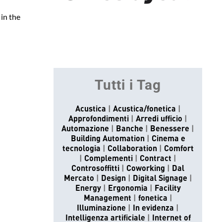
in the
Tutti i Tag
Acustica
Acustica/fonetica
Approfondimenti
Arredi ufficio
Automazione
Banche
Benessere
Building Automation
Cinema e
tecnologia
Collaboration
Comfort
Complementi
Contract
Controsoffitti
Coworking
Dal
Mercato
Design
Digital Signage
Energy
Ergonomia
Facility
Management
fonetica
Illuminazione
In evidenza
Intelligenza artificiale
Internet of