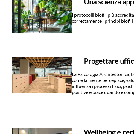
Una scienza appli
I protocolli biofili più accred
correttamente i principi biofili
Progettare uffic
La Psicologia Architettonica, b
come la mente percepisce, valu
influenza i processi fisici, ps
positive e piace quando è comp
Wellbeing e cert