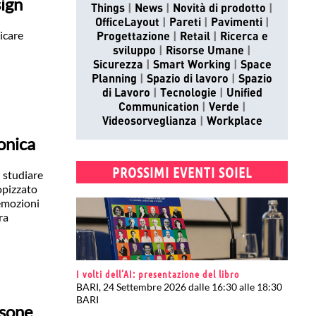
sign
Things
News
Novità di prodotto
OfficeLayout
Pareti
Pavimenti
licare
Progettazione
Retail
Ricerca e
sviluppo
Risorse Umane
Sicurezza
Smart Working
Space
Planning
Spazio di lavoro
Spazio
di Lavoro
Tecnologie
Unified
Communication
Verde
Videosorveglianza
Workplace
tonica
PROSSIMI EVENTI SOIEL
i studiare
opizzato
 emozioni
ra
I volti dell’AI: presentazione del libro
BARI, 24 Settembre 2026 dalle 16:30 alle 18:30
BARI
rsone