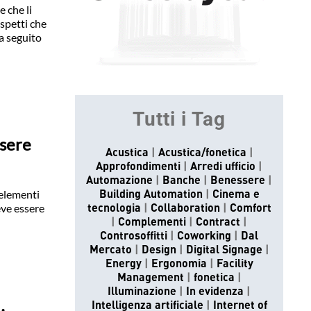
e che li
aspetti che
 a seguito
Tutti i Tag
ssere
Acustica
Acustica/fonetica
Approfondimenti
Arredi ufficio
Automazione
Banche
Benessere
 elementi
Building Automation
Cinema e
eve essere
tecnologia
Collaboration
Comfort
Complementi
Contract
Controsoffitti
Coworking
Dal
Mercato
Design
Digital Signage
Energy
Ergonomia
Facility
Management
fonetica
Illuminazione
In evidenza
Intelligenza artificiale
Internet of