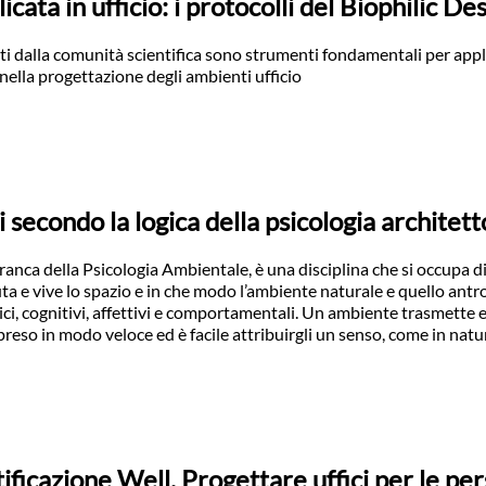
cata in ufficio: i protocolli del Biophilic De
itati dalla comunità scientifica sono strumenti fondamentali per app
 nella progettazione degli ambienti ufficio
i secondo la logica della psicologia architet
ranca della Psicologia Ambientale, è una disciplina che si occupa d
ta e vive lo spazio e in che modo l’ambiente naturale e quello antr
ichici, cognitivi, affettivi e comportamentali. Un ambiente trasmette
reso in modo veloce ed è facile attribuirgli un senso, come in natu
ificazione Well. Progettare uffici per le pe