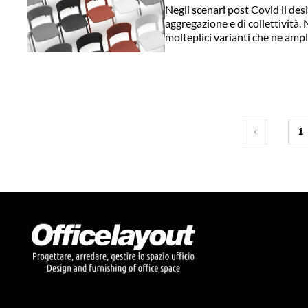
Negli scenari post Covid il des
aggregazione e di collettività.
molteplici varianti che ne ampl
1