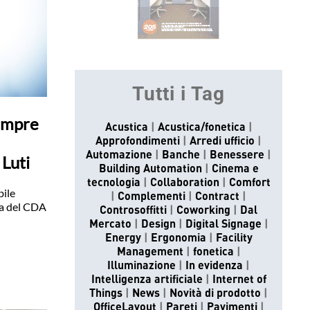
Tutti i Tag
empre
Acustica
Acustica/fonetica
Approfondimenti
Arredi ufficio
Automazione
Banche
Benessere
 Luti
Building Automation
Cinema e
tecnologia
Collaboration
Comfort
bile
Complementi
Contract
lia del CDA
Controsoffitti
Coworking
Dal
Mercato
Design
Digital Signage
Energy
Ergonomia
Facility
Management
fonetica
Illuminazione
In evidenza
Intelligenza artificiale
Internet of
Things
News
Novità di prodotto
OfficeLayout
Pareti
Pavimenti